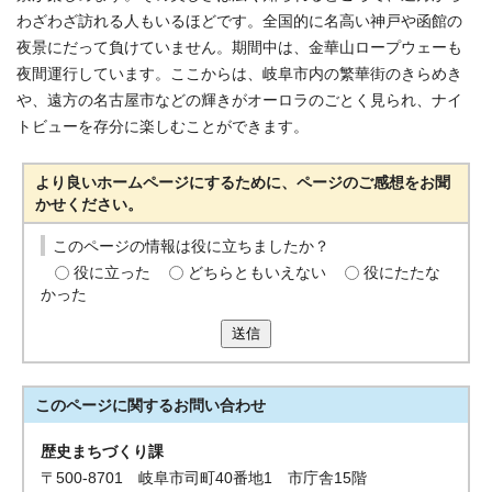
わざわざ訪れる人もいるほどです。全国的に名高い神戸や函館の
夜景にだって負けていません。期間中は、金華山ロープウェーも
夜間運行しています。ここからは、岐阜市内の繁華街のきらめき
や、遠方の名古屋市などの輝きがオーロラのごとく見られ、ナイ
トビューを存分に楽しむことができます。
より良いホームページにするために、ページのご感想をお聞
かせください。
このページの情報は役に立ちましたか？
役に立った
どちらともいえない
役にたたな
かった
送信
このページに関する
お問い合わせ
歴史まちづくり課
〒500-8701 岐阜市司町40番地1 市庁舎15階