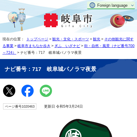
Foreign language
現在の位置：
トップページ
>
観光・文化・スポーツ
>
観光
>
その他観光に関す
る事業
>
岐阜市まちなか歩き
>
ぎふ いざナビ
>
街・自然・風景（ナビ番号700
～724）
> ナビ番号：717 岐阜城パノラマ夜景
ナビ番号：717 岐阜城パノラマ夜景
更新日 令和5年3月24日
ページ番号1020463