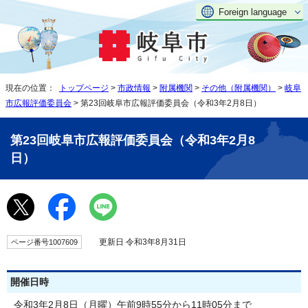
Foreign language
現在の位置：
トップページ
>
市政情報
>
附属機関
>
その他（附属機関）
>
岐阜
市広報評価委員会
> 第23回岐阜市広報評価委員会（令和3年2月8日）
第23回岐阜市広報評価委員会（令和3年2月8
日）
更新日 令和3年8月31日
ページ番号1007609
開催日時
令和3年2月8日（月曜）午前9時55分から11時05分まで