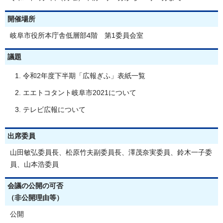
開催場所
岐阜市役所本庁舎低層部4階 第1委員会室
議題
令和2年度下半期「広報ぎふ」表紙一覧
エエトコタント岐阜市2021について
テレビ広報について
出席委員
山田敏弘委員長、松原竹夫副委員長、澤茂奈実委員、鈴木一子委
員、山本浩委員
会議の公開の可否
（非公開理由等）
公開