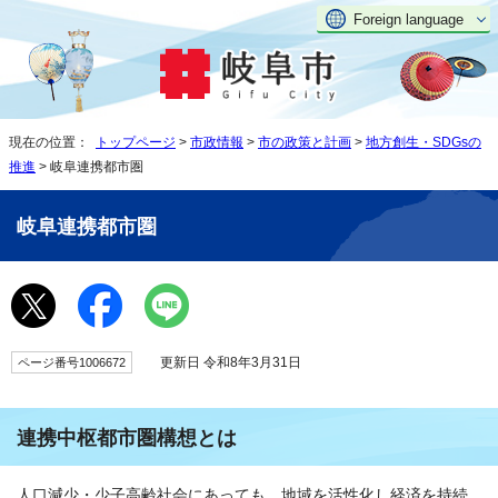
Foreign language
現在の位置：
トップページ
>
市政情報
>
市の政策と計画
>
地方創生・SDGsの
推進
> 岐阜連携都市圏
岐阜連携都市圏
更新日 令和8年3月31日
ページ番号1006672
連携中枢都市圏構想とは
人口減少・少子高齢社会にあっても、地域を活性化し経済を持続