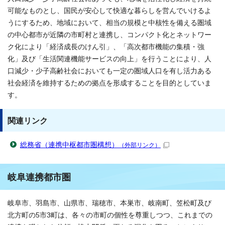
可能なものとし、国民が安心して快適な暮らしを営んでいけるよ
うにするため、地域において、相当の規模と中核性を備える圏域
の中心都市が近隣の市町村と連携し、コンパクト化とネットワー
ク化により「経済成長のけん引」、「高次都市機能の集積・強
化」及び「生活関連機能サービスの向上」を行うことにより、人
口減少・少子高齢社会においても一定の圏域人口を有し活力ある
社会経済を維持するための拠点を形成することを目的としていま
す。
関連リンク
総務省（連携中枢都市圏構想）
（外部リンク）
岐阜連携都市圏
岐阜市、羽島市、山県市、瑞穂市、本巣市、岐南町、笠松町及び
北方町の5市3町は、各々の市町の個性を尊重しつつ、これまでの