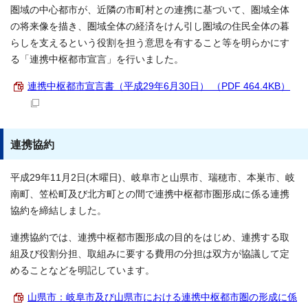
圏域の中心都市が、近隣の市町村との連携に基づいて、圏域全体
の将来像を描き、圏域全体の経済をけん引し圏域の住民全体の暮
らしを支えるという役割を担う意思を有すること等を明らかにす
る「連携中枢都市宣言」を行いました。
連携中枢都市宣言書（平成29年6月30日） （PDF 464.4KB）
連携協約
平成29年11月2日(木曜日)、岐阜市と山県市、瑞穂市、本巣市、岐
南町、笠松町及び北方町との間で連携中枢都市圏形成に係る連携
協約を締結しました。
連携協約では、連携中枢都市圏形成の目的をはじめ、連携する取
組及び役割分担、取組みに要する費用の分担は双方が協議して定
めることなどを明記しています。
山県市：岐阜市及び山県市における連携中枢都市圏の形成に係