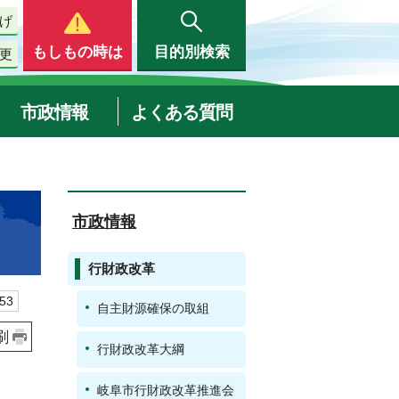
げ
もしもの時は
目的別検索
更
市政情報
よくある質問
市政情報
行財政改革
53
自主財源確保の取組
刷
行財政改革大綱
岐阜市行財政改革推進会