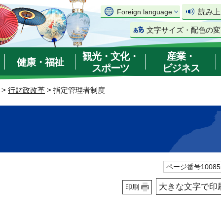
読み上
Foreign language
文字サイズ・配色の変
観光・文化・
産業・
健康・福祉
スポーツ
ビジネス
>
行財政改革
> 指定管理者制度
ページ番号10085
大きな文字で印
印刷