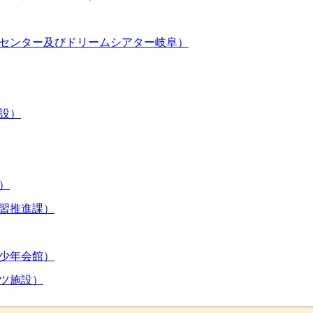
センター及びドリームシアター岐阜）
設）
）
習推進課）
少年会館）
ツ施設）