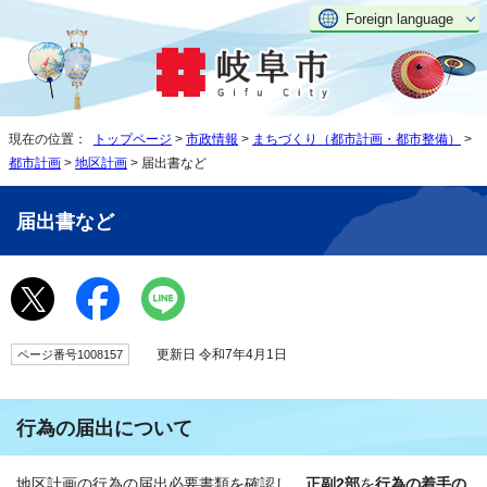
Foreign language
現在の位置：
トップページ
>
市政情報
>
まちづくり（都市計画・都市整備）
>
都市計画
>
地区計画
> 届出書など
届出書など
更新日 令和7年4月1日
ページ番号1008157
行為の届出について
地区計画の行為の届出必要書類を確認し、
正副2部
を
行為の着手の