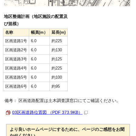
地区整備計画（地区施設の配置及
び規模）
名称
幅員(m）
延長(m)
区画道路1号
6.0
約225
区画道路2号
6.0
約130
区画道路3号
6.0
約125
区画道路4号
6.0
約225
区画道路5号
6.0
約100
区画道路6号
6.0
約95
備考： 区画道路配置は土木調査課窓口にてご確認ください。
03区画道路位置図 （PDF 373.9KB）
より良いホームページにするために、ページのご感想をお聞
かせください。