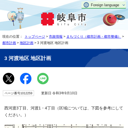
Foreign language
現在の位置：
トップページ
>
市政情報
>
まちづくり（都市計画・都市整備）
>
都市計画
>
地区計画
> 3 河渡地区 地区計画
3 河渡地区 地区計画
更新日 令和3年9月10日
ページ番号1012259
西河渡3丁目、河渡1・4丁目（区域については、下図を参考にして
ください。）