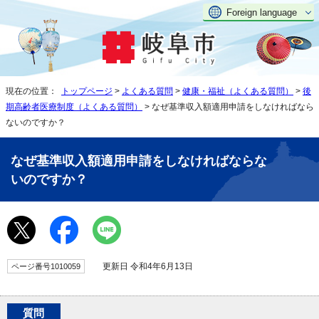
Foreign language
現在の位置：
トップページ
>
よくある質問
>
健康・福祉（よくある質問）
>
後
期高齢者医療制度（よくある質問）
> なぜ基準収入額適用申請をしなければなら
ないのですか？
なぜ基準収入額適用申請をしなければならな
いのですか？
更新日 令和4年6月13日
ページ番号1010059
質問