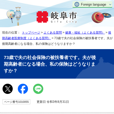
Foreign language
現在の位置：
トップページ
>
よくある質問
>
健康・福祉（よくある質問）
>
後
期高齢者医療制度（よくある質問）
> 73歳で夫の社会保険の被扶養者です。夫が
後期高齢者になる場合、私の保険はどうなりますか？
73歳で夫の社会保険の被扶養者です。夫が後
期高齢者になる場合、私の保険はどうなりま
すか？
更新日 令和3年8月31日
ページ番号1010055