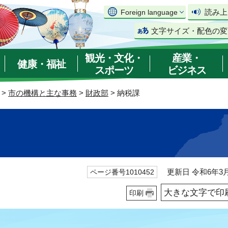
読み上
Foreign language
文字サイズ・配色の変
観光・文化・
産業・
健康・福祉
スポーツ
ビジネス
>
市の機構と主な事務
>
財政部
> 納税課
更新日 令和6年3月
ページ番号1010452
大きな文字で印
印刷