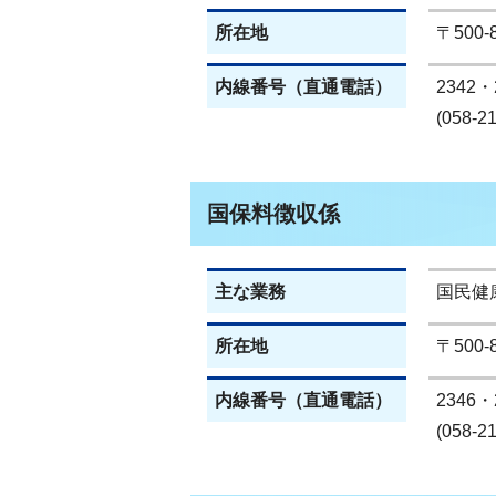
所在地
〒500
内線番号（直通電話）
2342・
(058-2
国保料徴収係
主な業務
国民健
所在地
〒500
内線番号（直通電話）
2346・
(058-2