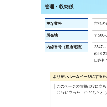
管理・収納係
主な業務
市税の
所在地
〒500
内線番号（直通電話）
2347～
(058-2
口座担当(
より良いホームページにするた
このページの情報は役に立ち
役に立った
どちらと