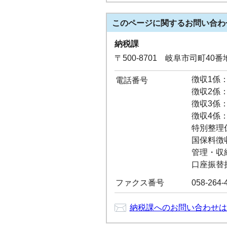
このページに関する
お問い合わ
納税課
〒500-8701 岐阜市司町40
徴収1係：0
電話番号
徴収2係：0
徴収3係：0
徴収4係：0
特別整理係：
国保料徴収係
管理・収納係
口座振替担当
ファクス番号
058-264-
納税課へのお問い合わせは