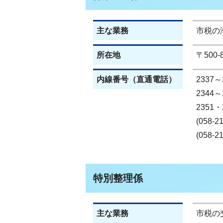
主な業務
市税の
所在地
〒500
内線番号（直通電話）
2337～
2344～
2351・
(058-2
(058-2
特別整理係
主な業務
市税の