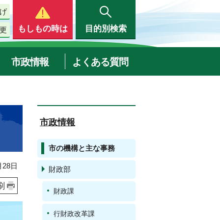
げ
もしもの時は
目的別検索
更
市政情報
よくある質問
市政情報
市の機構と主な事務
28日
財政部
刷
財政課
行財政改革課