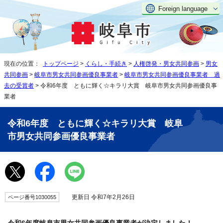
Foreign language
現在の位置：
トップページ
>
くらし・手続き
>
人権啓発・男女共同参画
>
男女
共同参画
>
岐阜市男女共同参画優良事業者
>
岐阜市男女共同参画優良事業者 過
去の受賞者
> 令和6年度 ともに輝く☆キラリ大賞 岐阜市男女共同参画優良事
業者
令和6年度 ともに輝く☆キラリ大賞 岐阜
市男女共同参画優良事業者
更新日 令和7年2月26日
ページ番号1030055