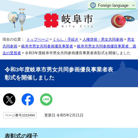
Foreign language
現在の位置：
トップページ
>
くらし・手続き
>
人権啓発・男女共同参画
>
男女
共同参画
>
岐阜市男女共同参画優良事業者
>
岐阜市男女共同参画優良事業者 過
去の受賞者
> 令和3年度岐阜市男女共同参画優良事業者表彰式を開催しました
令和3年度岐阜市男女共同参画優良事業者表
彰式を開催しました
更新日 令和5年2月21日
ページ番号1015494
表彰式の様子