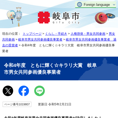
Foreign language
現在の位置：
トップページ
>
くらし・手続き
>
人権啓発・男女共同参画
>
男女
共同参画
>
岐阜市男女共同参画優良事業者
>
岐阜市男女共同参画優良事業者 過
去の受賞者
> 令和4年度 ともに輝く☆キラリ大賞 岐阜市男女共同参画優良事
業者
令和4年度 ともに輝く☆キラリ大賞 岐阜
市男女共同参画優良事業者
更新日 令和5年2月21日
ページ番号1019807