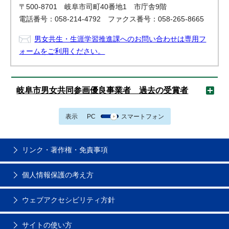
〒500-8701 岐阜市司町40番地1 市庁舎9階
電話番号：058-214-4792 ファクス番号：058-265-8665
男女共生・生涯学習推進課へのお問い合わせは専用フ
ォームをご利用ください。
岐阜市男女共同参画優良事業者 過去の受賞者
表示
PC
スマートフォン
リンク・著作権・免責事項
個人情報保護の考え方
ウェブアクセシビリティ方針
サイトの使い方