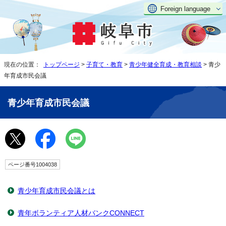
Foreign language
現在の位置：
トップページ
>
子育て・教育
>
青少年健全育成・教育相談
> 青少
年育成市民会議
青少年育成市民会議
ページ番号1004038
青少年育成市民会議とは
青年ボランティア人材バンクCONNECT