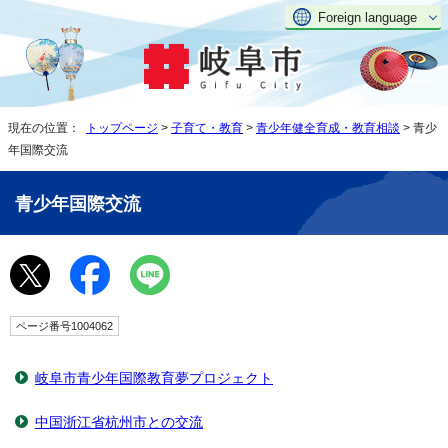
Foreign language
現在の位置：
トップページ
>
子育て・教育
>
青少年健全育成・教育相談
> 青少
年国際交流
青少年国際交流
ページ番号1004062
岐阜市青少年国際教育夢プロジェクト
中国浙江省杭州市との交流