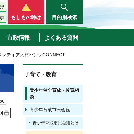
げ
もしもの時は
目的別検索
更
市政情報
よくある質問
ランティア人材バンクCONNECT
子育て・教育
青少年健全育成・教育相
談
86
青少年育成市民会議
刷
青少年育成市民会議とは