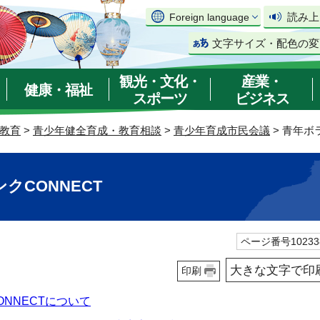
読み上
Foreign language
文字サイズ・配色の変
観光・文化・
産業・
健康・福祉
スポーツ
ビジネス
教育
>
青少年健全育成・教育相談
>
青少年育成市民会議
> 青年ボ
クCONNECT
ページ番号10233
大きな文字で印
印刷
NNECTについて