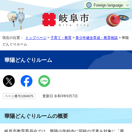
Foreign language
現在の位置：
トップページ
>
子育て・教育
>
青少年健全育成・教育相談
> 華陽
どんぐりルーム
華陽どんぐりルーム
更新日 令和3年9月7日
ページ番号1004075
華陽どんぐりルームの概要
岐阜市教育委員会では、華陽小学校内に同校の児童を対象に「華