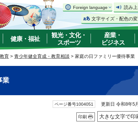
読み上
Foreign language
文字サイズ・配色の変
観光・文化・
産業・
健康・福祉
スポーツ
ビジネス
教育
>
青少年健全育成・教育相談
> 家庭の日ファミリー優待事業
事業
更新日 令和8年5月
ページ番号1004051
大きな文字で印
印刷
。