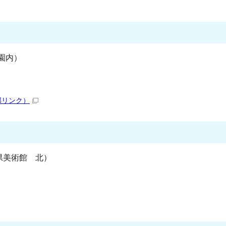
園内）
部リンク）
阜県美術館 北）