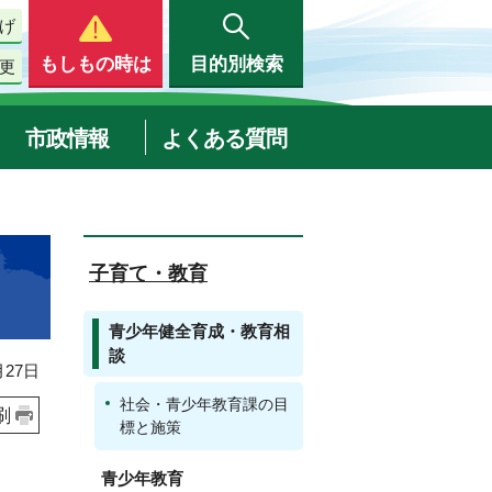
げ
もしもの時は
目的別検索
更
市政情報
よくある質問
子育て・教育
青少年健全育成・教育相
談
27日
社会・青少年教育課の目
刷
標と施策
青少年教育