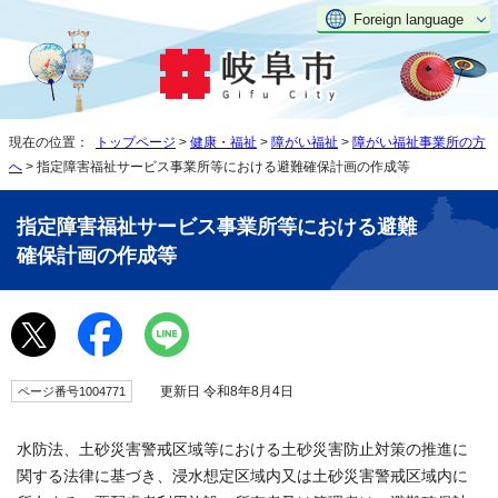
Foreign language
現在の位置：
トップページ
>
健康・福祉
>
障がい福祉
>
障がい福祉事業所の方
へ
> 指定障害福祉サービス事業所等における避難確保計画の作成等
指定障害福祉サービス事業所等における避難
確保計画の作成等
更新日 令和8年8月4日
ページ番号1004771
水防法、土砂災害警戒区域等における土砂災害防止対策の推進に
関する法律に基づき、浸水想定区域内又は土砂災害警戒区域内に