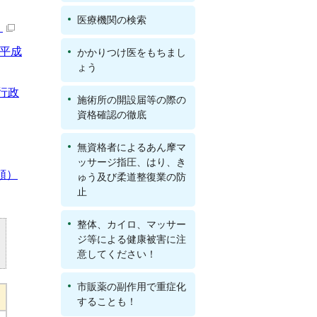
医療機関の検索
）
 平成
かかりつけ医をもちまし
ょう
行政
施術所の開設届等の際の
資格確認の徹底
無資格者によるあん摩マ
ッサージ指圧、はり、き
頼）
ゅう及び柔道整復業の防
止
整体、カイロ、マッサー
ジ等による健康被害に注
意してください！
市販薬の副作用で重症化
することも！