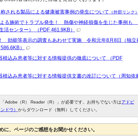
と称される製品による健康被害事例の発生について
（外部リンク
器による施術でトラブル発生！ 熱傷や神経損傷を生じた事例も
活センター） （PDF 461.9KB）
！ 効能等表示の調査もあわせて実施 令和元年8月8日（独立
86.6KB）
植込み患者等に対する情報提供の徹底について （PDF
器植込み患者等に対する情報提供文書の改訂について（周知依
Adobe（R） Reader（R）」が必要です。お持ちでない方は
アドビ
ィンドウ）
からダウンロード（無料）してください。
めに、ページのご感想をお聞かせください。