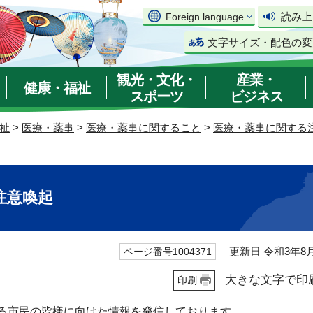
読み上
Foreign language
文字サイズ・配色の変
観光・文化・
産業・
健康・福祉
スポーツ
ビジネス
祉
>
医療・薬事
>
医療・薬事に関すること
>
医療・薬事に関する
注意喚起
更新日 令和3年8月
ページ番号1004371
大きな文字で印
印刷
る市民の皆様に向けた情報を発信しております。