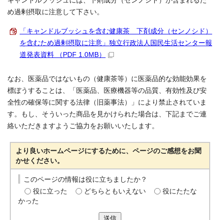
キャンドルブッシュには、下剤成分（センノシド）が含まれるた
め過剰摂取に注意して下さい。
「キャンドルブッシュを含む健康茶 下剤成分（センノシド）
を含むため過剰摂取に注意」独立行政法人国民生活センター報
道発表資料 （PDF 1.0MB）
なお、医薬品ではないもの（健康茶等）に医薬品的な効能効果を
標ぼうすることは、「医薬品、医療機器等の品質、有効性及び安
全性の確保等に関する法律（旧薬事法）」により禁止されていま
す。もし、そういった商品を見かけられた場合は、下記までご連
絡いただきますようご協力をお願いいたします。
より良いホームページにするために、ページのご感想をお聞
かせください。
このページの情報は役に立ちましたか？
役に立った
どちらともいえない
役にたたな
かった
送信