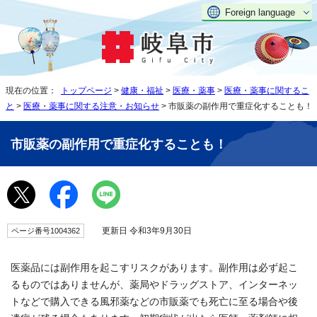
Foreign language
現在の位置：
トップページ
>
健康・福祉
>
医療・薬事
>
医療・薬事に関するこ
と
>
医療・薬事に関する注意・お知らせ
> 市販薬の副作用で重症化することも！
市販薬の副作用で重症化することも！
更新日 令和3年9月30日
ページ番号1004362
医薬品には副作用を起こすリスクがあります。副作用は必ず起こ
るものではありませんが、薬局やドラッグストア、インターネッ
トなどで購入できる風邪薬などの市販薬でも死亡に至る場合や後