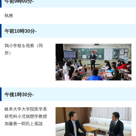
午前9時00分-
執務
午前10時30分-
鶉小学校を視察（同
所）
午後1時30分-
岐阜大学大学院医学系
研究科小児病態学教授
加藤善一郎氏と面談