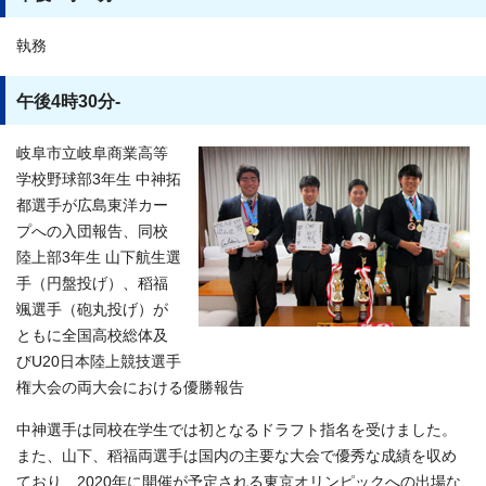
執務
午後4時30分-
岐阜市立岐阜商業高等
学校野球部3年生 中神拓
都選手が広島東洋カー
プへの入団報告、同校
陸上部3年生 山下航生選
手（円盤投げ）、稻福
颯選手（砲丸投げ）が
ともに全国高校総体及
びU20日本陸上競技選手
権大会の両大会における優勝報告
中神選手は同校在学生では初となるドラフト指名を受けました。
また、山下、稻福両選手は国内の主要な大会で優秀な成績を収め
ており、2020年に開催が予定される東京オリンピックへの出場な