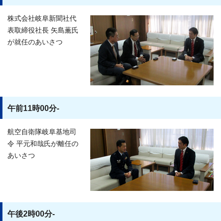
株式会社岐阜新聞社代
表取締役社長 矢島薫氏
が就任のあいさつ
午前11時00分-
航空自衛隊岐阜基地司
令 平元和哉氏が離任の
あいさつ
午後2時00分-