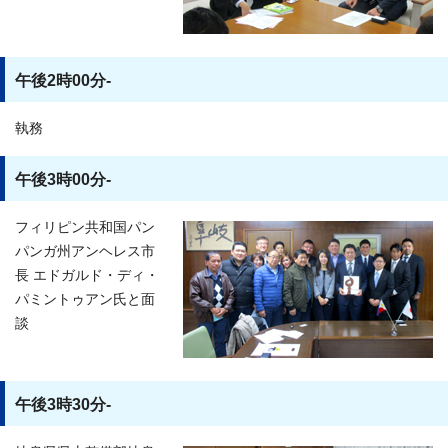
午後2時00分-
執務
午後3時00分-
フィリピン共和国パン
パンガ州アンヘレス市
長 エドガルド・ディ・
パミントゥアン氏と面
談
午後3時30分-