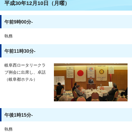
平成30年12月10日（月曜）
午前9時00分-
執務
午前11時30分-
岐阜西ロータリークラ
ブ例会に出席し、卓話
（岐阜都ホテル）
午後1時15分-
執務