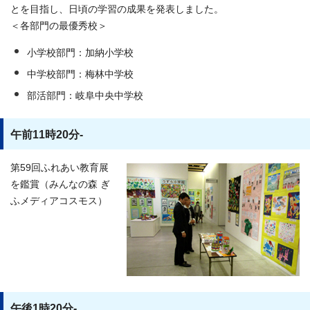
とを目指し、日頃の学習の成果を発表しました。
＜各部門の最優秀校＞
小学校部門：加納小学校
中学校部門：梅林中学校
部活部門：岐阜中央中学校
午前11時20分-
第59回ふれあい教育展
を鑑賞（みんなの森 ぎ
ふメディアコスモス）
午後1時20分-