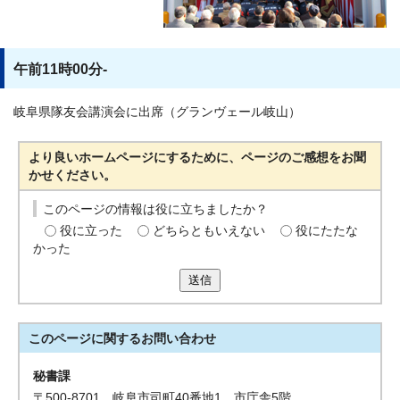
午前11時00分-
岐阜県隊友会講演会に出席（グランヴェール岐山）
より良いホームページにするために、ページのご感想をお聞
かせください。
このページの情報は役に立ちましたか？
役に立った
どちらともいえない
役にたたな
かった
送信
このページに関する
お問い合わせ
秘書課
〒500-8701 岐阜市司町40番地1 市庁舎5階