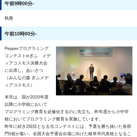
午前9時00分-
執務
午前10時00分-
Pepperプログラミング
コンテストinぎふ メデ
ィアコスモス決勝大会
に出席し、あいさつ
（みんなの森 ぎふメデ
ィアコスモス）
本市は、国が2020年度
以降に小学校において
プログラミング教育を必修化するのに先立ち、昨年度から小中学
校においてプログラミング教育を実施しています。
昨年に続き2回目となる当コンテストには、予選を勝ち抜いた各部
門5校が集い、全国大会予選会出場に向けた岐阜市代表校となるこ