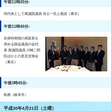
午前11時20分-
同代表として衆議院議員 谷公一氏と面談（東京）
午前11時40分-
合併特例債の再延長を
求める国会議員の会代
表 衆議院議員 川崎二郎
氏ほかとの意見交換会
（東京）
午後3時45分-
執務（岐阜市）
平成30年4月21日（土曜）