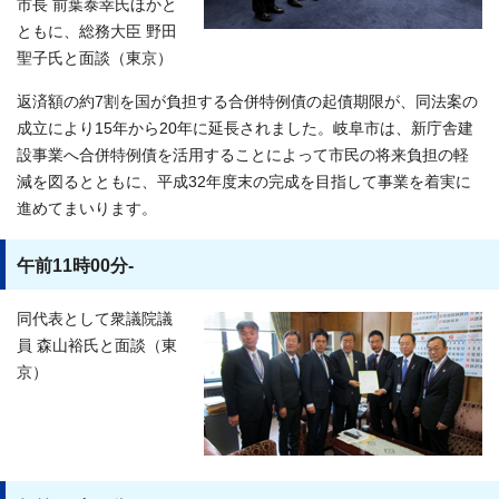
市長 前葉泰幸氏ほかと
ともに、総務大臣 野田
聖子氏と面談（東京）
返済額の約7割を国が負担する合併特例債の起債期限が、同法案の
成立により15年から20年に延長されました。岐阜市は、新庁舎建
設事業へ合併特例債を活用することによって市民の将来負担の軽
減を図るとともに、平成32年度末の完成を目指して事業を着実に
進めてまいります。
午前11時00分-
同代表として衆議院議
員 森山裕氏と面談（東
京）