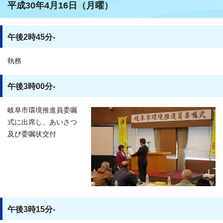
平成30年4月16日（月曜）
午後2時45分-
執務
午後3時00分-
岐阜市環境推進員委嘱
式に出席し、あいさつ
及び委嘱状交付
午後3時15分-