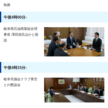
執務
午後4時00分-
岐阜県石油商業組合理
事長 澤田栄氏ほかと面
談
午後4時15分-
岐阜市議会クラブ青空
との懇談会