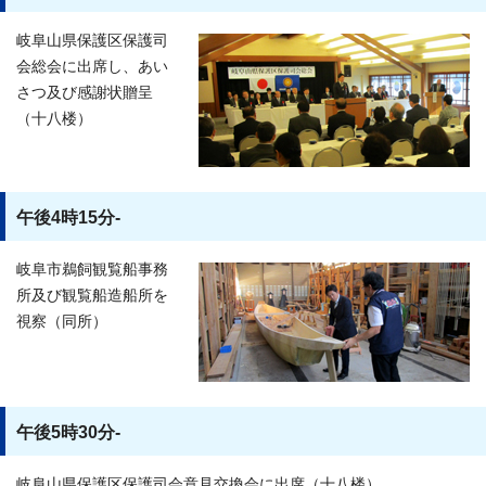
岐阜山県保護区保護司
会総会に出席し、あい
さつ及び感謝状贈呈
（十八楼）
午後4時15分-
岐阜市鵜飼観覧船事務
所及び観覧船造船所を
視察（同所）
午後5時30分-
岐阜山県保護区保護司会意見交換会に出席（十八楼）