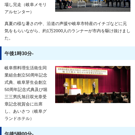
場し完走（岐阜メモリ
アルセンター）
真夏の様な暑さの中、沿道の声援や岐阜市特産のイチゴなどに元
気をもらいながら、約1万2000人のランナーが市内を駆け抜けまし
た。
午後1時30分-
岐阜県料理生活衛生同
業組合創立50周年記念
式典、岐阜芽生会創立
50周年記念式典及び堀
三三男氏旭日双光章受
章記念祝賀会に出席
し、あいさつ（岐阜グ
ランドホテル）
午後5時00分-