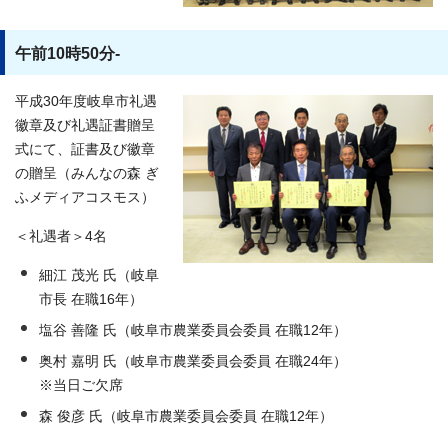
午前10時50分-
平成30年度岐阜市礼遇
徽章及び礼遇証書贈呈
式にて、証書及び徽章
の贈呈（みんなの森 ぎ
ふメディアコスモス）
＜礼遇者＞4名
細江 茂光 氏（岐阜
市長 在職16年）
塩谷 善隆 氏（岐阜市農業委員会委員 在職12年）
奥村 嘉明 氏（岐阜市農業委員会委員 在職24年）
※当日ご欠席
森 俊彦 氏（岐阜市農業委員会委員 在職12年）