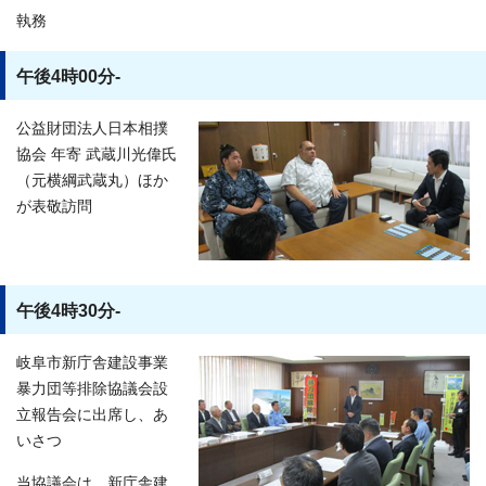
執務
午後4時00分-
公益財団法人日本相撲
協会 年寄 武蔵川光偉氏
（元横綱武蔵丸）ほか
が表敬訪問
午後4時30分-
岐阜市新庁舎建設事業
暴力団等排除協議会設
立報告会に出席し、あ
いさつ
当協議会は、新庁舎建