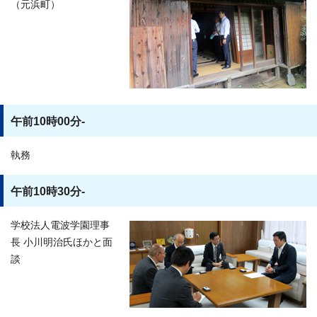
（元浜町）
午前10時00分-
執務
午前10時30分-
学校法人電波学園理事
長 小川明治氏ほかと面
談