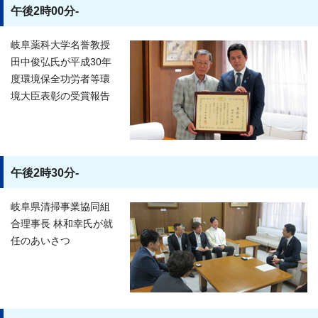
午後2時00分-
岐阜薬科大学名誉教授
田中俊弘氏が平成30年
度環境保全功労者等環
境大臣表彰の受賞報告
午後2時30分-
岐阜県清掃事業協同組
合理事長 林和幸氏が就
任のあいさつ