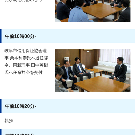
午前10時00分-
岐阜市信用保証協会理
事 栗本利泰氏へ退任辞
令、同新理事 田中英樹
氏へ任命辞令を交付
午前10時20分-
執務