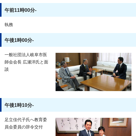
午前11時00分-
執務
午後1時00分-
一般社団法人岐阜市医
師会会長 広瀬洋氏と面
談
午後1時10分-
足立佳代子氏へ教育委
員会委員の辞令交付