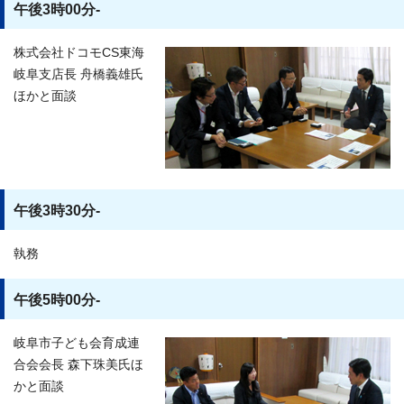
午後3時00分-
株式会社ドコモCS東海
岐阜支店長 舟橋義雄氏
ほかと面談
午後3時30分-
執務
午後5時00分-
岐阜市子ども会育成連
合会会長 森下珠美氏ほ
かと面談