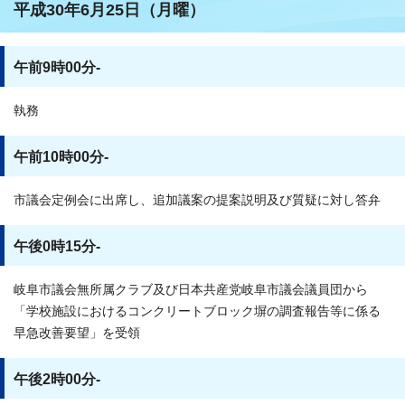
平成30年6月25日（月曜）
午前9時00分-
執務
午前10時00分-
市議会定例会に出席し、追加議案の提案説明及び質疑に対し答弁
午後0時15分-
岐阜市議会無所属クラブ及び日本共産党岐阜市議会議員団から
「学校施設におけるコンクリートブロック塀の調査報告等に係る
早急改善要望」を受領
午後2時00分-