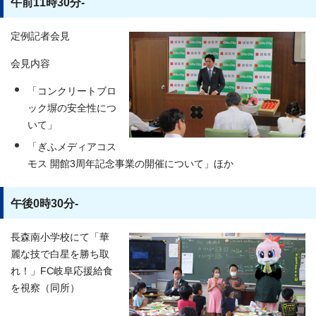
午前11時30分-
定例記者会見
会見内容
「コンクリートブロ
ック塀の安全性につ
いて」
「ぎふメディアコス
モス 開館3周年記念事業の開催について」ほか
午後0時30分-
長森南小学校にて「華
麗な技で白星を勝ち取
れ！」FC岐阜応援給食
を視察（同所）