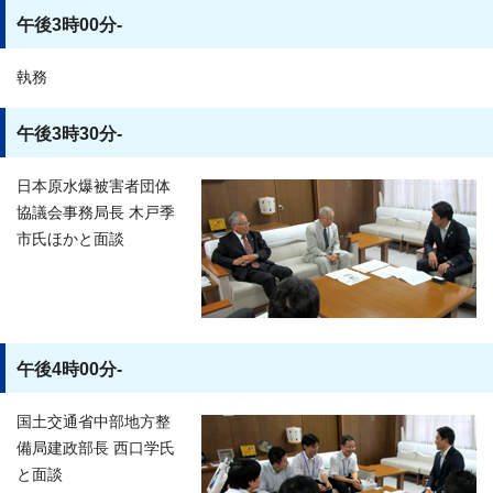
午後3時00分-
執務
午後3時30分-
日本原水爆被害者団体
協議会事務局長 木戸季
市氏ほかと面談
午後4時00分-
国土交通省中部地方整
備局建政部長 西口学氏
と面談