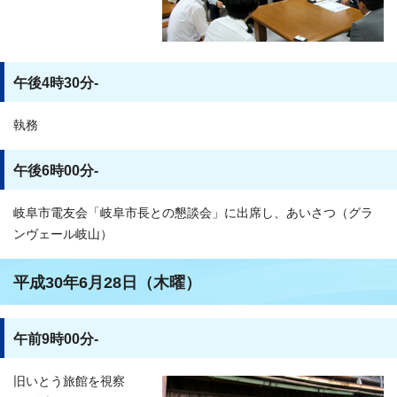
午後4時30分-
執務
午後6時00分-
岐阜市電友会「岐阜市長との懇談会」に出席し、あいさつ（グラ
ンヴェール岐山）
平成30年6月28日（木曜）
午前9時00分-
旧いとう旅館を視察