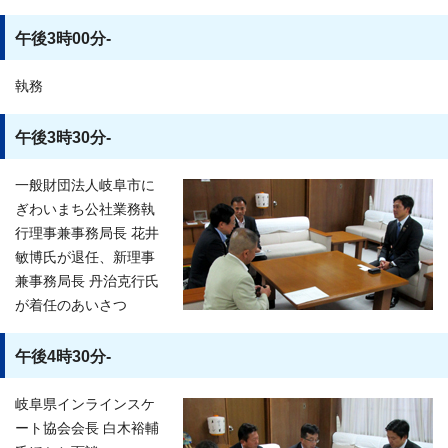
午後3時00分-
執務
午後3時30分-
一般財団法人岐阜市に
ぎわいまち公社業務執
行理事兼事務局長 花井
敏博氏が退任、新理事
兼事務局長 丹治克行氏
が着任のあいさつ
午後4時30分-
岐阜県インラインスケ
ート協会会長 白木裕輔