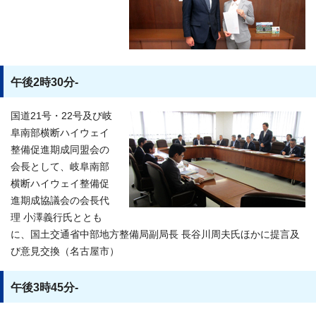
午後2時30分-
国道21号・22号及び岐
阜南部横断ハイウェイ
整備促進期成同盟会の
会長として、岐阜南部
横断ハイウェイ整備促
進期成協議会の会長代
理 小澤義行氏ととも
に、国土交通省中部地方整備局副局長 長谷川周夫氏ほかに提言及
び意見交換（名古屋市）
午後3時45分-