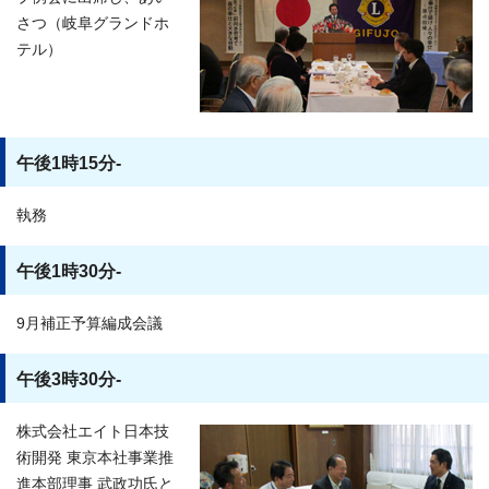
さつ（岐阜グランドホ
テル）
午後1時15分-
執務
午後1時30分-
9月補正予算編成会議
午後3時30分-
株式会社エイト日本技
術開発 東京本社事業推
進本部理事 武政功氏と