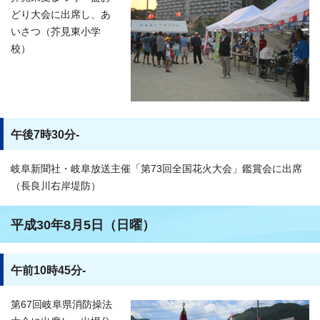
どり大会に出席し、あ
いさつ（芥見東小学
校）
午後7時30分-
岐阜新聞社・岐阜放送主催「第73回全国花火大会」鑑賞会に出席
（長良川右岸堤防）
平成30年8月5日（日曜）
午前10時45分-
第67回岐阜県消防操法