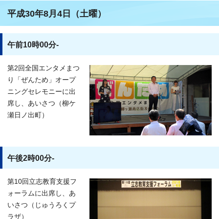
平成30年8月4日（土曜）
午前10時00分-
第2回全国エンタメまつ
り「ぜんため」オープ
ニングセレモニーに出
席し、あいさつ（柳ケ
瀬日ノ出町）
午後2時00分-
第10回立志教育支援フ
ォーラムに出席し、あ
いさつ（じゅうろくプ
ラザ）