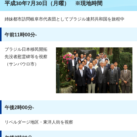
平成30年7月30日（月曜） ※現地時間
姉妹都市訪問岐阜市代表団としてブラジル連邦共和国を旅程中
午前11時00分-
ブラジル日本移民開拓
先没者慰霊碑等を視察
（サンパウロ市）
午後2時00分-
リベルダージ地区・東洋人街を視察