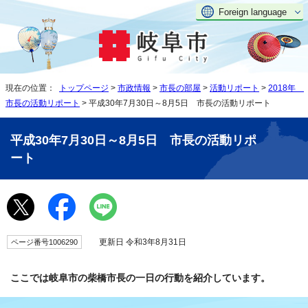
Foreign language
現在の位置：
トップページ
>
市政情報
>
市長の部屋
>
活動リポート
>
2018年
市長の活動リポート
> 平成30年7月30日～8月5日 市長の活動リポート
平成30年7月30日～8月5日 市長の活動リポ
ート
更新日 令和3年8月31日
ページ番号1006290
ここでは岐阜市の柴橋市長の一日の行動を紹介しています。