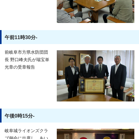
午前11時30分-
前岐阜市方県水防団団
長 野口峰夫氏が瑞宝単
光章の受章報告
午後0時15分-
岐阜城ライオンズクラ
ブ例会に出席し、あい