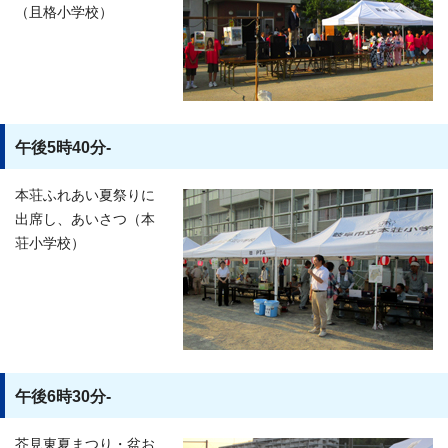
（且格小学校）
午後5時40分-
本荘ふれあい夏祭りに
出席し、あいさつ（本
荘小学校）
午後6時30分-
芥見東夏まつり・盆お