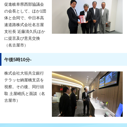
促進岐阜県西部協議会
の会長として、ほか1団
体と合同で、中日本高
速道路株式会社名古屋
支社長 近藤清久氏ほか
に提言及び意見交換
（名古屋市）
午後5時10分-
株式会社大垣共立銀行
テラッセ納屋橋支店を
視察。その後、同行頭
取 土屋嶢氏と面談（名
古屋市）