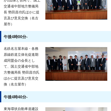
か2団体と合同で、国土
交通省中部地方整備局
長 勢田昌功氏ほかに提
言及び意見交換（名古
屋市）
午後4時00分-
名鉄名古屋本線・各務
原線鉄道立体化促進期
成同盟会の会長とし
て、国土交通省中部地
方整備局長 勢田昌功氏
ほかに提言及び意見交
換（名古屋市）
午後4時40分-
東海環状自動車道建設