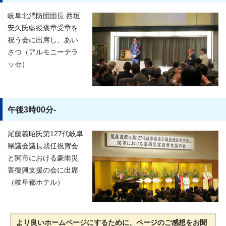
岐阜北消防団団長 西垣
安久氏藍綬褒章受章を
祝う会に出席し、あい
さつ（アルモニーテラ
ッセ）
午後3時00分-
尾藤義昭氏第127代岐阜
県議会議長就任祝賀会
と関市における豪雨災
害復興支援の会に出席
（岐阜都ホテル）
より良いホームページにするために、ページのご感想をお聞