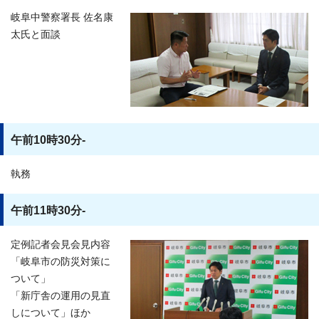
岐阜中警察署長 佐名康
太氏と面談
午前10時30分-
執務
午前11時30分-
定例記者会見会見内容
「岐阜市の防災対策に
ついて」
「新庁舎の運用の見直
しについて」ほか