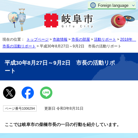
Foreign language
現在の位置：
トップページ
>
市政情報
>
市長の部屋
>
活動リポート
>
2018年
市長の活動リポート
> 平成30年8月27日～9月2日 市長の活動リポート
平成30年8月27日～9月2日 市長の活動リポ
ート
更新日 令和3年8月31日
ページ番号1006294
ここでは岐阜市の柴橋市長の一日の行動を紹介しています。