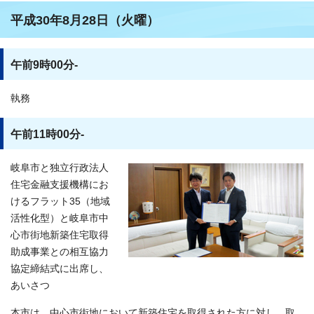
平成30年8月28日（火曜）
午前9時00分-
執務
午前11時00分-
岐阜市と独立行政法人
住宅金融支援機構にお
けるフラット35（地域
活性化型）と岐阜市中
心市街地新築住宅取得
助成事業との相互協力
協定締結式に出席し、
あいさつ
本市は、中心市街地において新築住宅を取得された方に対し、取