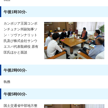
午後1時30分-
カンボジア王国コンポ
ンチュナン州副知事ソ
ン・ソヴァンナリット
氏及び株式会社サンウ
エスパ代表取締役 原有
匡氏ほかと面談
午後2時00分-
執務
午後5時00分-
国土交通省中部地方整