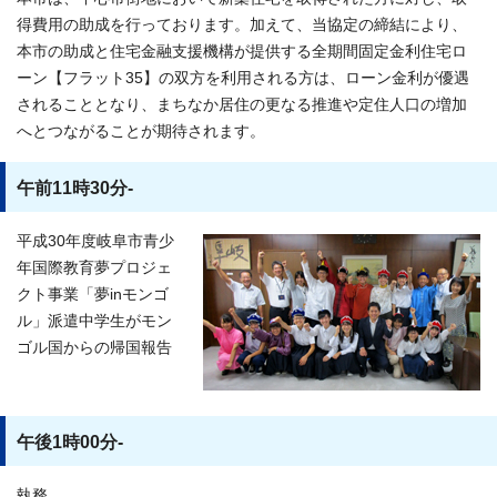
得費用の助成を行っております。加えて、当協定の締結により、
本市の助成と住宅金融支援機構が提供する全期間固定金利住宅ロ
ーン【フラット35】の双方を利用される方は、ローン金利が優遇
されることとなり、まちなか居住の更なる推進や定住人口の増加
へとつながることが期待されます。
午前11時30分-
平成30年度岐阜市青少
年国際教育夢プロジェ
クト事業「夢inモンゴ
ル」派遣中学生がモン
ゴル国からの帰国報告
午後1時00分-
執務