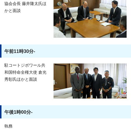
協会会長 藤井隆太氏ほ
かと面談
午前11時30分-
駐コートジボワール共
和国特命全権大使 倉光
秀彰氏ほかと面談
午後1時00分-
執務