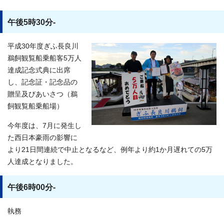
午後5時30分-
平成30年度ぎふ長良川
鵜飼観覧船乗船客5万人
達成記念式典に出席
し、記念証・記念品の
贈呈及びあいさつ（鵜
飼観覧船乗船場）
今年度は、7月に発生し
た西日本豪雨の影響に
より21日間連続で中止となるなど、例年より約1か月遅れての5万
人達成となりました。
午後6時00分-
執務