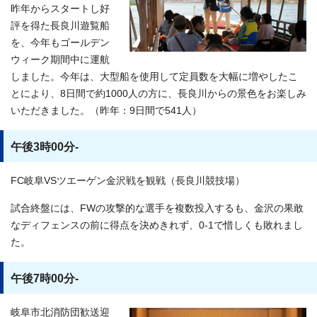
昨年からスタートし好
評を得た長良川遊覧船
を、今年もゴールデン
ウィーク期間中に運航
しました。今年は、大型船を使用して定員数を大幅に増やしたこ
とにより、8日間で約1000人の方に、長良川からの景色をお楽しみ
いただきました。（昨年：9日間で541人）
午後3時00分-
FC岐阜VSツエーゲン金沢戦を観戦（長良川競技場）
試合終盤には、FWの攻撃的な選手を複数投入するも、金沢の果敢
なディフェンスの前に得点を決めきれず、0-1で惜しくも敗れまし
た。
午後7時00分-
岐阜市北消防団歓送迎