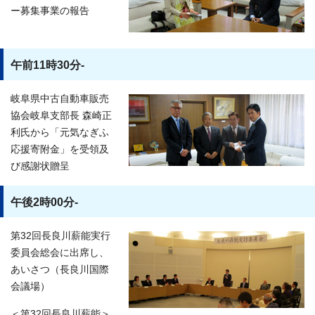
ー募集事業の報告
午前11時30分-
岐阜県中古自動車販売
協会岐阜支部長 森崎正
利氏から「元気なぎふ
応援寄附金」を受領及
び感謝状贈呈
午後2時00分-
第32回長良川薪能実行
委員会総会に出席し、
あいさつ（長良川国際
会議場）
＜第32回長良川薪能＞