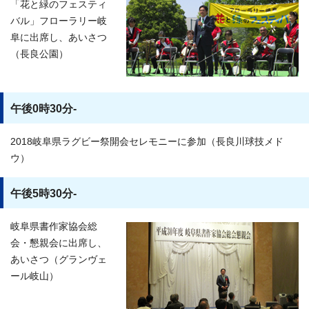
「花と緑のフェスティ
バル」フローラリー岐
阜に出席し、あいさつ
（長良公園）
午後0時30分-
2018岐阜県ラグビー祭開会セレモニーに参加（長良川球技メド
ウ）
午後5時30分-
岐阜県書作家協会総
会・懇親会に出席し、
あいさつ（グランヴェ
ール岐山）