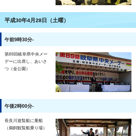
平成30年4月28日（土曜）
午前9時30分-
第89回岐阜県中央メー
デーに出席し、あいさ
つ（金公園）
午後2時00分-
長良川遊覧船に乗船
（鵜飼観覧船乗り場）