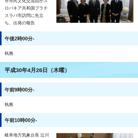
市市民文化交流団がス
ロバキア共和国ブラチ
スラバ市訪問に先立
ち、出発の報告
午後2時00分-
執務
平成30年4月26日（木曜）
午前9時00分-
執務
午前10時00分-
岐阜地方気象台長 辻川