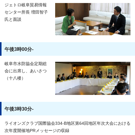
ジェトロ岐阜貿易情報
センター所長 増田智子
氏と面談
午後3時00分-
岐阜市水防協会定期総
会に出席し、あいさつ
（十八楼）
午後3時30分-
ライオンズクラブ国際協会334-B地区第64回地区年次大会における
次年度開催地PRメッセージの収録