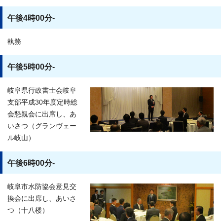
午後4時00分-
執務
午後5時00分-
岐阜県行政書士会岐阜
支部平成30年度定時総
会懇親会に出席し、あ
いさつ（グランヴェー
ル岐山）
午後6時00分-
岐阜市水防協会意見交
換会に出席し、あいさ
つ（十八楼）