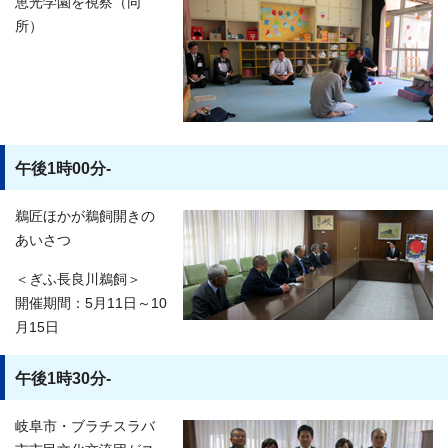
恵光学園を視察（同
所）
午後1時00分-
鵜匠ほかが鵜飼開きの
あいさつ
＜ぎふ長良川鵜飼＞
開催期間：5月11日～10
月15日
午後1時30分-
岐阜市・ブラチスラバ