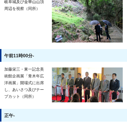
岐阜城及び金華山山頂
周辺を視察（同所）
午前11時00分-
加藤栄三・東一記念美
術館企画展「青木年広
洋画展」開場式に出席
し、あいさつ及びテー
プカット（同所）
正午-