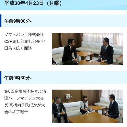
平成30年4月23日（月曜）
午前9時00分-
ソフトバンク株式会社
CSR統括部統括部長 池
田昌人氏と面談
午前9時30分-
第8回高橋尚子杯ぎふ清
流ハーフマラソン大会
長 高橋尚子氏ほかが大
会の終了報告