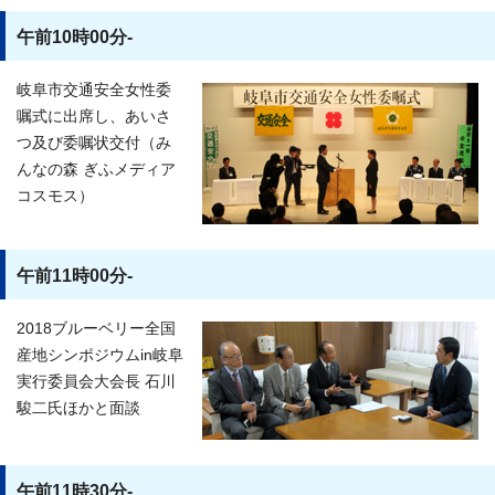
午前10時00分-
岐阜市交通安全女性委
嘱式に出席し、あいさ
つ及び委嘱状交付（み
んなの森 ぎふメディア
コスモス）
午前11時00分-
2018ブルーベリー全国
産地シンポジウムin岐阜
実行委員会大会長 石川
駿二氏ほかと面談
午前11時30分-