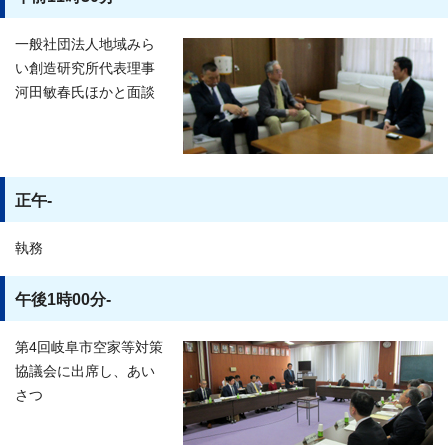
一般社団法人地域みら
い創造研究所代表理事
河田敏春氏ほかと面談
正午-
執務
午後1時00分-
第4回岐阜市空家等対策
協議会に出席し、あい
さつ