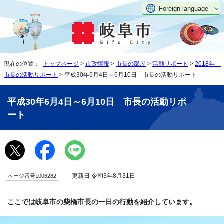
Foreign language
現在の位置：
トップページ
>
市政情報
>
市長の部屋
>
活動リポート
>
2018年
市長の活動リポート
> 平成30年6月4日～6月10日 市長の活動リポート
平成30年6月4日～6月10日 市長の活動リポ
ート
更新日 令和3年8月31日
ページ番号1006282
ここでは岐阜市の柴橋市長の一日の行動を紹介しています。