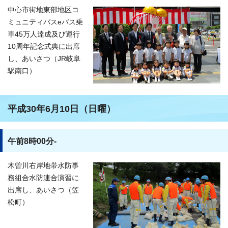
中心市街地東部地区コ
ミュニティバスeバス乗
車45万人達成及び運行
10周年記念式典に出席
し、あいさつ（JR岐阜
駅南口）
平成30年6月10日（日曜）
午前8時00分-
木曽川右岸地帯水防事
務組合水防連合演習に
出席し、あいさつ（笠
松町）