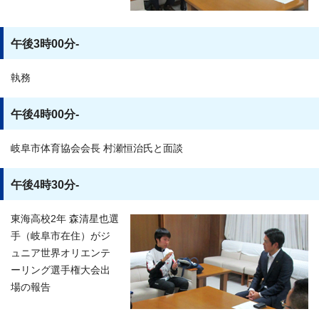
午後3時00分-
執務
午後4時00分-
岐阜市体育協会会長 村瀬恒治氏と面談
午後4時30分-
東海高校2年 森清星也選
手（岐阜市在住）がジ
ュニア世界オリエンテ
ーリング選手権大会出
場の報告