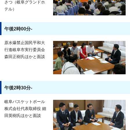
さつ（岐阜グランドホ
テル）
午後2時00分-
原水爆禁止国民平和大
行進岐阜市実行委員会
森田正樹氏ほかと面談
午後2時30分-
岐阜バスケットボール
株式会社代表取締役 細
田英樹氏ほかと面談