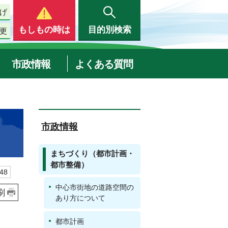
げ
もしもの時は
目的別検索
更
市政情報
よくある質問
市政情報
まちづくり（都市計画・
都市整備）
48
中心市街地の道路空間の
刷
あり方について
都市計画