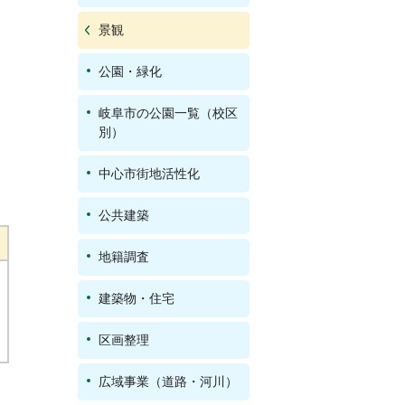
景観
公園・緑化
岐阜市の公園一覧（校区
別）
中心市街地活性化
公共建築
地籍調査
建築物・住宅
区画整理
広域事業（道路・河川）