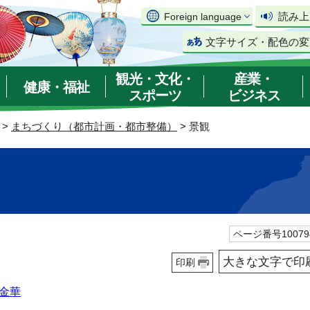
読み上
Foreign language
文字サイズ・配色の変
観光・文化・
産業・
健康・福祉
スポーツ
ビジネス
>
まちづくり（都市計画・都市整備）
> 景観
ページ番号10079
大きな文字で印
印刷
金華