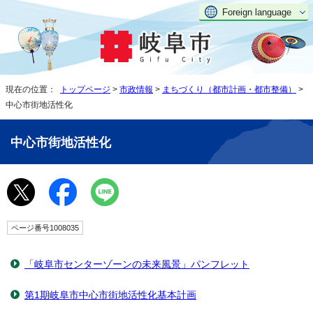
Foreign language
現在の位置：
トップページ
>
市政情報
>
まちづくり（都市計画・都市整備）
>
中心市街地活性化
中心市街地活性化
ページ番号1008035
「岐阜市センターゾーンの未来風景」パンフレット
第1期岐阜市中心市街地活性化基本計画