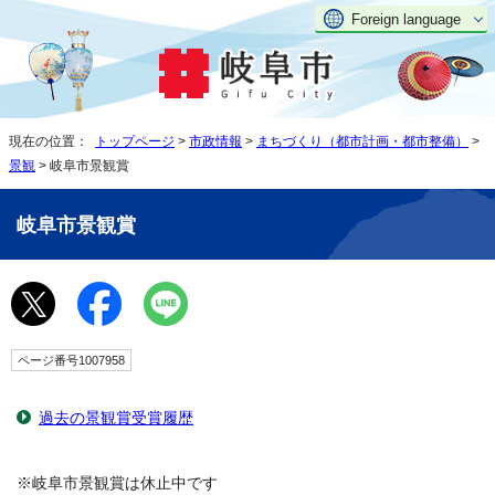
Foreign language
現在の位置：
トップページ
>
市政情報
>
まちづくり（都市計画・都市整備）
>
景観
> 岐阜市景観賞
岐阜市景観賞
ページ番号1007958
過去の景観賞受賞履歴
※岐阜市景観賞は休止中です