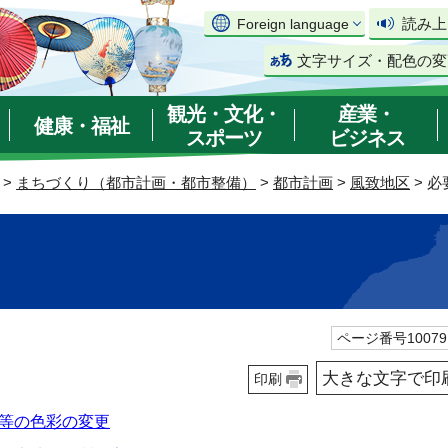
読み上
Foreign language
文字サイズ・配色の変
観光・文化・
産業・
健康・福祉
スポーツ
ビジネス
>
まちづくり（都市計画・都市整備）
>
都市計画
>
風致地区
> 
ページ番号10079
大きな文字で印
印刷
等の色彩の変更