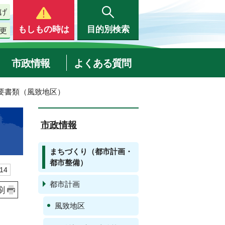
げ
もしもの時は
目的別検索
更
市政情報
よくある質問
必要書類（風致地区）
市政情報
まちづくり（都市計画・
都市整備）
14
都市計画
刷
風致地区