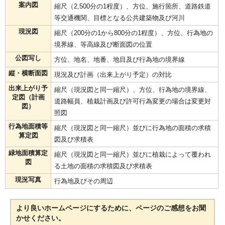
案内図
縮尺（2,500分の1程度）、方位、施行箇所、道路鉄道
等交通機関、目標となる公共建築物及び河川
現況図
縮尺（200分の1から800分の1程度）、方位、行為地の
境界線、等高線及び断面図の位置
公図写し
方位、地名、地番、地目及び行為地の境界線
縦・横断面図
現況及び計画（出来上がり予定）の対比
出来上がり予
縮尺（現況図と同一縮尺）、方位、行為地の境界線、
定図（計画
道路幅員、植栽計画及び許可行為変更の場合は変更対
図）
照図
行為地面積等
縮尺（現況図と同一縮尺）並びに行為地の面積の求積
算定図
図及び求積表
緑地面積算定
縮尺（現況図と同一縮尺）並びに植栽によって覆われ
図
る土地の面積の求積図及び求積表
現況写真
行為地及びその周辺
より良いホームページにするために、ページのご感想をお聞
かせください。