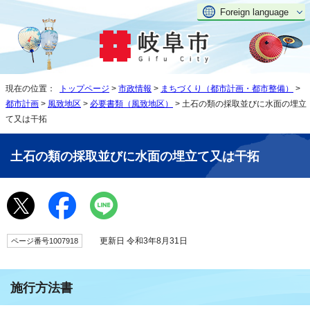
Foreign language
現在の位置：
トップページ
>
市政情報
>
まちづくり（都市計画・都市整備）
>
都市計画
>
風致地区
>
必要書類（風致地区）
> 土石の類の採取並びに水面の埋立
て又は干拓
土石の類の採取並びに水面の埋立て又は干拓
更新日 令和3年8月31日
ページ番号1007918
施行方法書