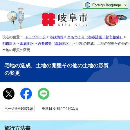
Foreign language
現在の位置：
トップページ
>
市政情報
>
まちづくり（都市計画・都市整備）
>
都市計画
>
風致地区
>
必要書類（風致地区）
> 宅地の造成、土地の開墾その他の
土地の形質の変更
宅地の造成、土地の開墾その他の土地の形質
の変更
更新日 令和7年4月11日
ページ番号1007916
施行方法書