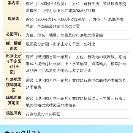
案内図
縮尺（2,500分の1程度）、方位、施行箇所、道路鉄道等交
通機関、目標となる公共建築物及び河川
現況図
縮尺（200分の1から800分の1程度）、方位、行為地の境
界線、等高線及び断面図の位置
公図写し
方位、地名、地番、地目及び行為地の境界線
縦・横断
現況及び計画（出来上がり予定）の対比
面図
出来上が
縮尺（現況図と同一縮尺）、方位、行為地の境界線、宅地
り予定図
造成の場合は区画割、上下水道配管、道路幅員、植栽計画
（計画
及び許可行為変更の場合は変更対照図
図）
行為地面
縮尺（現況図と同一縮尺）並びに行為地の面積の求積図及
積等算定
び求積表
図
緑地面積
縮尺（現況図と同一縮尺）並びに植栽によって覆われる土
算定図
地の面積の求積図及び求積表
現況写真
行為地及びその周辺
チェックリスト