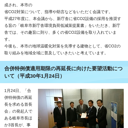
成され、本市の
省CO2対策について、指導や助言などをいただく会議です。
平成27年度に、本会議から、新庁舎に省CO2設備の採用を推奨す
る旨の「岐阜市新庁舎環境負荷低減策提案書」をいただき、新庁
舎では、その趣旨に則り、多くの省CO2設備を取り入れていま
す。
今後も、本市の地球温暖化対策を先導する建物として、省CO2の
取り組みを地域全域に普及していきたいと考えています。
合併特例債適用期限の再延長に向けた要望活動につ
いて（平成30年1月24日）
1月24日、「合
併特例債の再延
長を求める首長
会」の発起人で
ある岐阜市長ほ
か3首長が、事