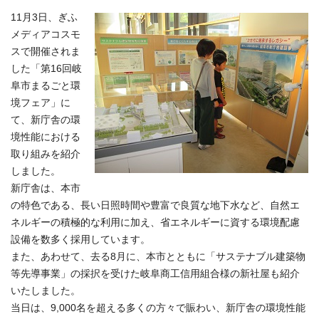
11月3日、ぎふ
メディアコスモ
スで開催されま
した「第16回岐
阜市まるごと環
境フェア」に
て、新庁舎の環
境性能における
取り組みを紹介
しました。
新庁舎は、本市
の特色である、長い日照時間や豊富で良質な地下水など、自然エ
ネルギーの積極的な利用に加え、省エネルギーに資する環境配慮
設備を数多く採用しています。
また、あわせて、去る8月に、本市とともに「サステナブル建築物
等先導事業」の採択を受けた岐阜商工信用組合様の新社屋も紹介
いたしました。
当日は、9,000名を超える多くの方々で賑わい、新庁舎の環境性能