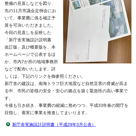
整備の見直しなどを図り、
先の11月市議会定例会にお
いて、事業費に係る補正予
算を可決いただきました。
今回の見直しを反映した
「新庁舎実施設計説明書
改訂版」及び概要版を、本
ホームページで公表するほ
か、市内7か所の地域事務所
などで配布いたします。詳
しくは、下記のリンクを御参照ください。
新庁舎の建設は、南海トラフ巨大地震など自然災害の脅威が高ま
る中、市民の皆様の安全・安心の拠点を築く緊急性の高い事業で
す。
今後も引き続き、事業費の縮減に努めつつ、平成33年春の開庁を
目指し、着実に事業を推進してまいります。
新庁舎実施設計説明書（平成29年3月公表）