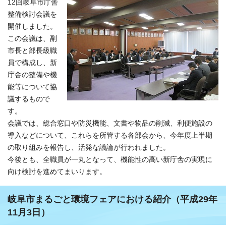
12回岐阜市庁舎
整備検討会議を
開催しました。
この会議は、副
市長と部長級職
員で構成し、新
庁舎の整備や機
能等について協
議するもので
す。
会議では、総合窓口や防災機能、文書や物品の削減、利便施設の
導入などについて、これらを所管する各部会から、今年度上半期
の取り組みを報告し、活発な議論が行われました。
今後とも、全職員が一丸となって、機能性の高い新庁舎の実現に
向け検討を進めてまいります。
岐阜市まるごと環境フェアにおける紹介（平成29年
11月3日）