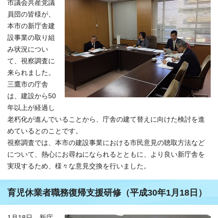
市議会共産党議
員団の皆様が、
本市の新庁舎建
設事業の取り組
み状況につい
て、視察調査に
来られました。
三鷹市の庁舎
は、建設から50
年以上が経過し
老朽化が進んでいることから、庁舎の建て替えに向けた検討を進
めているとのことです。
視察調査では、本市の建設事業における市民意見の聴取方法など
について、熱心にお尋ねになられるとともに、より良い新庁舎を
実現するため、様々な意見交換を行いました。
育児休業者職務復帰支援研修（平成30年1月18日）
1月18日、新庁