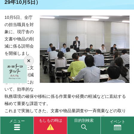
29年10月5日）
10月5日、全庁
の担当職員を対
象に、現庁舎の
文書や物品の削
減に係る説明会
を開催しまし
た。
不用になった文
書や物品の削減
は、新庁舎にお
いて、効率的な
執務環境の確保や移転に係る作業量や経費の軽減などに直結する
極めて重要な課題です。
これまで実施してきた、文書や物品量調査や一斉廃棄などの取り
組みに加え、今後も、各部局とのヒアリングなどを通じ、さらな
もしもの時は
目的別検索
メニュー
イベント
る削減に努めていきたいと考えています。