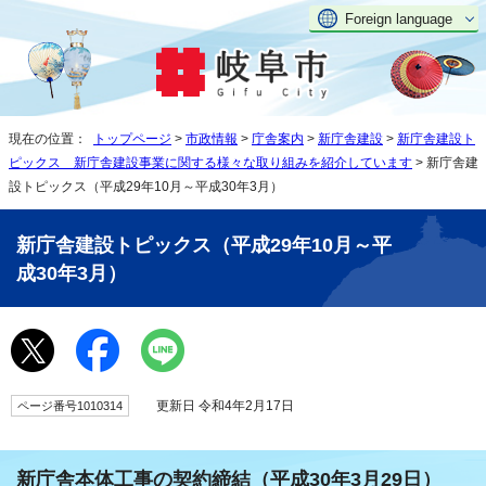
Foreign language
現在の位置：
トップページ
>
市政情報
>
庁舎案内
>
新庁舎建設
>
新庁舎建設ト
ピックス 新庁舎建設事業に関する様々な取り組みを紹介しています
> 新庁舎建
設トピックス（平成29年10月～平成30年3月）
新庁舎建設トピックス（平成29年10月～平
成30年3月）
更新日 令和4年2月17日
ページ番号1010314
新庁舎本体工事の契約締結（平成30年3月29日）