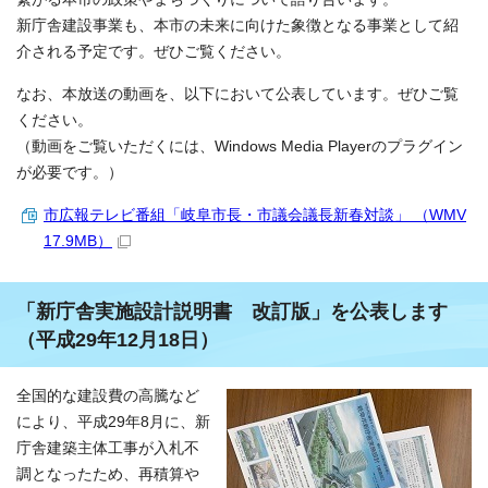
新庁舎建設事業も、本市の未来に向けた象徴となる事業として紹
介される予定です。ぜひご覧ください。
なお、本放送の動画を、以下において公表しています。ぜひご覧
ください。
（動画をご覧いただくには、Windows Media Playerのプラグイン
が必要です。）
市広報テレビ番組「岐阜市長・市議会議長新春対談」 （WMV
17.9MB）
「新庁舎実施設計説明書 改訂版」を公表します
（平成29年12月18日）
全国的な建設費の高騰など
により、平成29年8月に、新
庁舎建築主体工事が入札不
調となったため、再積算や