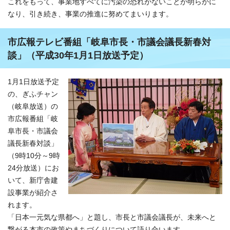
これをもって、事業地すべてに汚染の恐れがないことが明らかに
なり、引き続き、事業の推進に努めてまいります。
市広報テレビ番組「岐阜市長・市議会議長新春対
談」（平成30年1月1日放送予定）
1月1日放送予定
の、ぎふチャン
（岐阜放送）の
市広報番組「岐
阜市長・市議会
議長新春対談」
（9時10分～9時
24分放送）にお
いて、新庁舎建
設事業が紹介さ
れます。
「日本一元気な県都へ」と題し、市長と市議会議長が、未来へと
繋がる本市の政策やまちづくりについて語り合います。