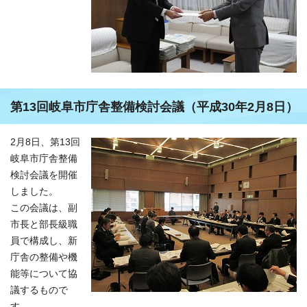
第13回岐阜市庁舎整備検討会議（平成30年2月8日）
2月8日、第13回
岐阜市庁舎整備
検討会議を開催
しました。
この会議は、副
市長と部長級職
員で構成し、新
庁舎の整備や機
能等について協
議するもので
す。