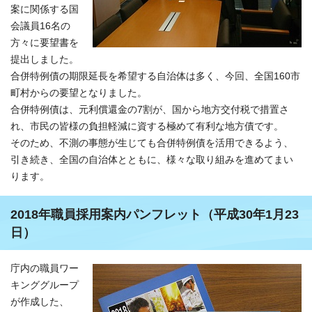
案に関係する国
会議員16名の
方々に要望書を
提出しました。
合併特例債の期限延長を希望する自治体は多く、今回、全国160市
町村からの要望となりました。
合併特例債は、元利償還金の7割が、国から地方交付税で措置さ
れ、市民の皆様の負担軽減に資する極めて有利な地方債です。
そのため、不測の事態が生じても合併特例債を活用できるよう、
引き続き、全国の自治体とともに、様々な取り組みを進めてまい
ります。
2018年職員採用案内パンフレット（平成30年1月23
日）
庁内の職員ワー
キンググループ
が作成した、