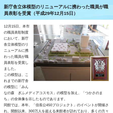
新庁舎立体模型のリニューアルに携わった職員が職
員表彰を受賞（平成29年12月15日）
12月15日、本市
の職員表彰制度
において、新庁
舎立体模型のリ
ニューアルに携
わった職員が職
員表彰を受賞し
ました。
この模型は、こ
れまでの新庁舎
の模型に「みん
なの森 ぎふメディアコスモス」の模型を加え、「つかさのま
ち」の全体像を示したものであります。
同館では、本年、「信長公450プロジェクト」のイベントが開催さ
れ、開館以来、300万人を超える来館者が訪れており、多くの方々