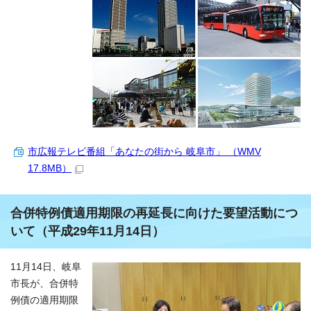
市広報テレビ番組「あなたの街から 岐阜市」 （WMV
17.8MB）
合併特例債適用期限の再延長に向けた要望活動につ
いて（平成29年11月14日）
11月14日、岐阜
市長が、合併特
例債の適用期限