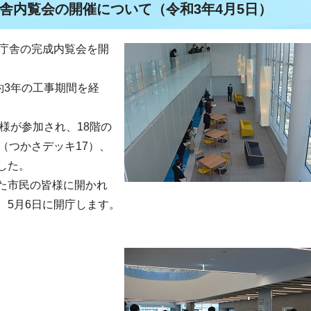
舎内覧会の開催について（令和3年4月5日）
新庁舎の完成内覧会を開
約3年の工事期間を経
皆様が参加され、18階の
（つかさデッキ17）、
した。
た市民の皆様に開かれ
、5月6日に開庁します。