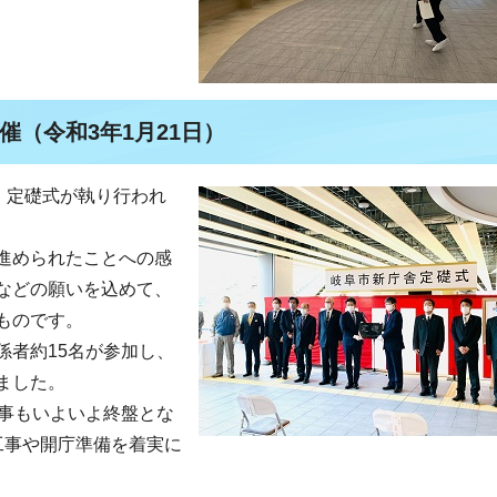
（令和3年1月21日）
、定礎式が執り行われ
進められたことへの感
などの願いを込めて、
ものです。
係者約15名が参加し、
ました。
工事もいよいよ終盤とな
工事や開庁準備を着実に