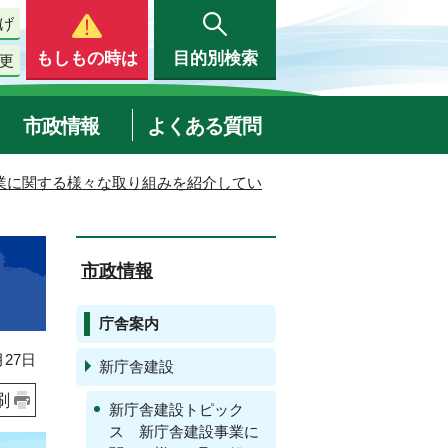
げ
もしもの時は
目的別検索
更
市政情報
よくある質問
業に関する様々な取り組みを紹介してい
市政情報
庁舎案内
27日
新庁舎建設
刷
新庁舎建設トピック
ス 新庁舎建設事業に