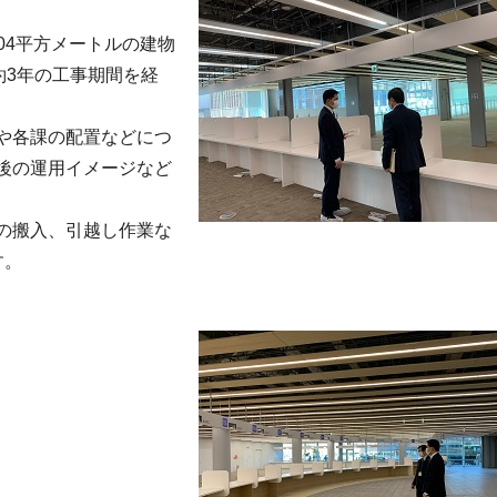
504平方メートルの建物
約3年の工事期間を経
や各課の配置などにつ
後の運用イメージなど
の搬入、引越し作業な
す。