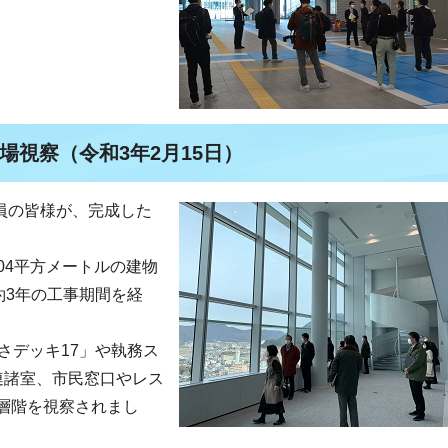
場視察（令和3年2月15日）
議員の皆様が、完成した
504平方メートルの建物
約3年の工事期間を経
さデッキ17」や執務ス
連諸室、市民窓口やレス
層階を視察されまし