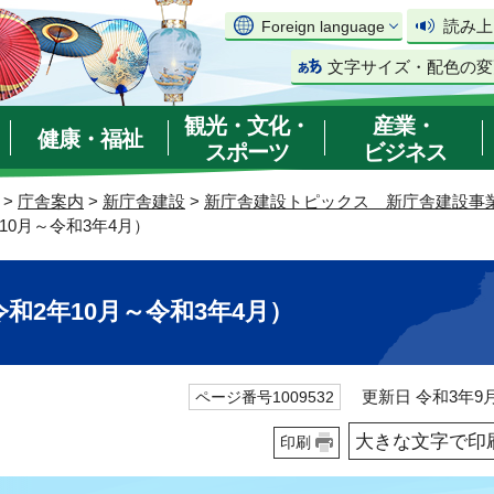
読み上
Foreign language
文字サイズ・配色の変
観光・文化・
産業・
健康・福祉
スポーツ
ビジネス
>
庁舎案内
>
新庁舎建設
>
新庁舎建設トピックス 新庁舎建設事
10月～令和3年4月）
和2年10月～令和3年4月）
更新日 令和3年9月
ページ番号1009532
大きな文字で印
印刷