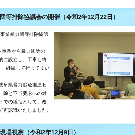
団等排除協議会の開催（令和2年12月22日）
建設事業暴力団等排除協議
本事業から暴力団等の
的に設立し、工事も終
り、継続して行ってまい
岐阜県暴力追放推進セ
排除と不当要求への対
までの総括として、改
で再認識いたしました。
現場視察（令和2年12月9日）