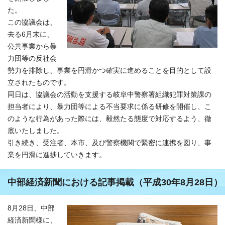
た。
この協議会は、
去る6月末に、
公共事業から暴
力団等の反社会
勢力を排除し、事業を円滑かつ確実に進めることを目的として設
立されたものです。
同日は、協議会の活動を支援する岐阜中警察署組織犯罪対策課の
担当者により、暴力団等による不当要求に係る研修を開催し、こ
のような行為があった際には、毅然たる態度で対応するよう、徹
底いたしました。
引き続き、受注者、本市、及び警察機関で緊密に連携を図り、事
業を円滑に進捗していきます。
中部経済新聞における記事掲載（平成30年8月28日）
8月28日、中部
経済新聞様に、