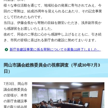
様々な奉仕活動を通じて、地域社会の発展に寄与されてみえ、今
回のご寄附は、結成25周年を迎えられるにあたり、その記念事業
として行われたものです。
当日は、伊藤会長から寄附の目録を贈呈いただき、浅井副市長か
ら感謝状をお渡しいたしました。
改めて、同会のご厚志に心から感謝申し上げるとともに、引き続
き、市民の皆様に喜ばれる新庁舎の建設に努めてまいります。
新庁舎建設事業に係る寄附について※募集は終了しました。
岡山市議会総務委員会の視察調査（平成30年7月3
日）
7月3日、岡山市
議会総務委員会
の皆様が、本市
の新庁舎建設事
業の取り組み状