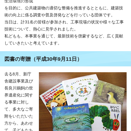
生活環境の形成
を目的に、公共建築物の適切な整備を推進するとともに、建築技
術の向上に係る調査や普及啓発などを行っている団体です。
当日は、計31名の皆様が参加され、工事現場の状況や様々な工事
技術について、熱心に見学されました。
私どもも、本事業を通じて、最新技術を啓蒙するなど、広く貢献
していきたいと考えています。
図書の寄贈（平成30年9月11日）
去る8月、新庁
舎建設事業及び
長良川鵜飼の世
界遺産化に関す
る事業に対し
て、多大なご寄
附をいただいた
方から、あわせ
て、子どもたち