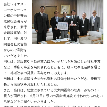
会社ワイエス・
コーポレーショ
ン様の中尾安民
取締役会長らが
来庁され、新庁
舎建設事業に対
して、同社及び
関連会社の皆様
からのご寄附を
いただきました。
同社は、建設業や不動産業のほか、子どもを対象にした福祉事業
など、手広く事業を展開されるとともに、様々な奉仕活動を通じ
て、地域社会の発展に寄与されてみえます。
当日は、中尾取締役会長から寄附の目録を贈呈いただき、柴橋市
長から感謝状をお渡しいたしました。
また、当日は、懇意にされている元大関霧島の陸奥（みちのく）
親方が同席され、6月27日に県内の高齢者施設で行われたふれあい
活動などをご紹介いただきました。