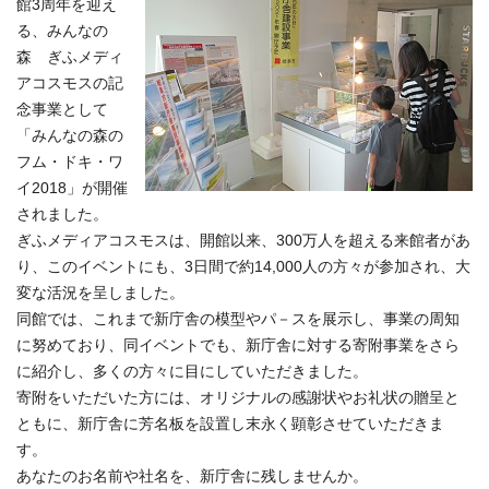
館3周年を迎え
る、みんなの
森 ぎふメディ
アコスモスの記
念事業として
「みんなの森の
フム・ドキ・ワ
イ2018」が開催
されました。
ぎふメディアコスモスは、開館以来、300万人を超える来館者があ
り、このイベントにも、3日間で約14,000人の方々が参加され、大
変な活況を呈しました。
同館では、これまで新庁舎の模型やパ－スを展示し、事業の周知
に努めており、同イベントでも、新庁舎に対する寄附事業をさら
に紹介し、多くの方々に目にしていただきました。
寄附をいただいた方には、オリジナルの感謝状やお礼状の贈呈と
ともに、新庁舎に芳名板を設置し末永く顕彰させていただきま
す。
あなたのお名前や社名を、新庁舎に残しませんか。