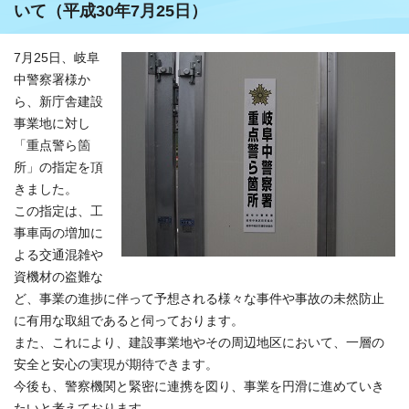
いて（平成30年7月25日）
7月25日、岐阜
中警察署様か
ら、新庁舎建設
事業地に対し
「重点警ら箇
所」の指定を頂
きました。
この指定は、工
事車両の増加に
よる交通混雑や
資機材の盗難な
ど、事業の進捗に伴って予想される様々な事件や事故の未然防止
に有用な取組であると伺っております。
また、これにより、建設事業地やその周辺地区において、一層の
安全と安心の実現が期待できます。
今後も、警察機関と緊密に連携を図り、事業を円滑に進めていき
たいと考えております。