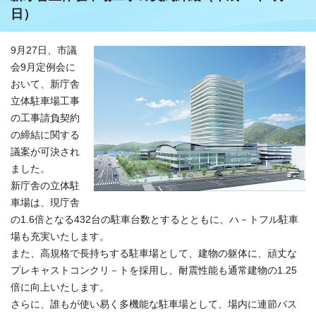
日）
9月27日、市議
会9月定例会に
おいて、新庁舎
立体駐車場工事
の工事請負契約
の締結に関する
議案が可決され
ました。
新庁舎の立体駐
車場は、現庁舎
の1.6倍となる432台の駐車台数とするとともに、ハ－トフル駐車
場も充実いたします。
また、高規格で長持ちする駐車場として、建物の躯体に、頑丈な
プレキャストコンクリ－トを採用し、耐震性能も通常建物の1.25
倍に向上いたします。
さらに、誰もが使い易く多機能な駐車場として、場内に連節バス