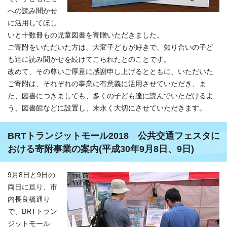
への読み聞かせ
に活用してほし
いと十数冊もの児童図書を寄贈いただきました。
ご寄附をいただいた方は、大変子どもが好きで、知り合いの子ど
も達に読み聞かせを続けてこられたとのことです。
改めて、その尊いご厚意に感謝申し上げるとともに、いただいた
ご寄附は、それぞれの事業に有意義に活用させていただき、ま
た、図書につきましても、多くの子ども達に読んでいただけるよ
う、図書館などに設置し、末永く大切にさせていただきます。
BRTトランジットモール2018 公共交通フェスタに
おける寄附事業の案内(平成30年9月8日、9日)
9月8日と9日の
両日に亘り、市
内長良橋通り
で、BRTトラン
ジットモール