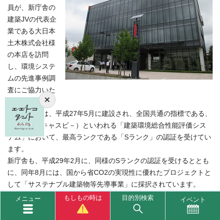
員が、新庁舎の
建築JVの代表企
業である大日本
土木株式会社様
の本店を訪問
し、環境システ
ムの先進事例調
査にご協力いた
だきました。
同社の社屋は、平成27年5月に建設され、全国共通の指標である、
CASBEE（キャスビ－）といわれる「建築環境総合性能評価シス
テム」において、最高ランクである「Sランク」の認証を受けてい
ます。
新庁舎も、平成29年2月に、同様のSランクの認証を受けるととも
に、同年8月には、国から省CO2の実現性に優れたプロジェクトと
して「サステナブル建築物等先導事業」に採択されています。
今回、屋上緑化や太陽光発電パネルなど、環境に配慮した様々な
もしもの時は
目的別検索
メニュー
イベント
設備について、ご教示いただき、大変参考になりました。
引き続き、高い環境性能を備えた新庁舎の実現に向けて、様々な