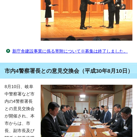
新庁舎建設事業に係る寄附について※募集は終了しました。
市内4警察署長との意見交換会（平成30年8月10日）
8月10日、岐阜
中警察署など市
内の4警察署長
との意見交換会
が開催され、本
市からは、市
長、副市長及び