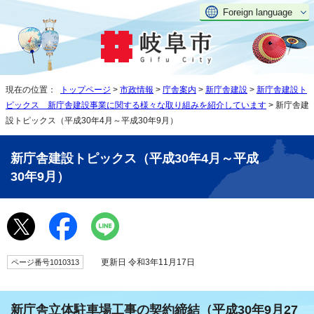
Foreign language
現在の位置：
トップページ
>
市政情報
>
庁舎案内
>
新庁舎建設
>
新庁舎建設ト
ピックス 新庁舎建設事業に関する様々な取り組みを紹介しています
> 新庁舎建
設トピックス（平成30年4月～平成30年9月）
新庁舎建設トピックス（平成30年4月～平成
30年9月）
更新日 令和3年11月17日
ページ番号1010313
新庁舎立体駐車場工事の契約締結（平成30年9月27