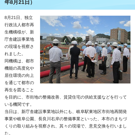
年8月21日）
8月21日、独立
行政法人都市再
生機構様が、新
庁舎建設事業地
の現場を視察さ
れました。
同機構は、都市
機能の高度化や
居住環境の向上
を通じて都市の
再生を図ること
を目的に、市街地の整備改善、賃貸住宅の供給支援などを行って
いる機関です。
当日は、新庁舎建設事業地以外にも、岐阜駅東地区市街地再開発
事業や岐阜公園、長良川右岸の整備事業といった、本市のまちづ
くりの取り組みを視察され、其々の現場で、意見交換を行いまし
た。