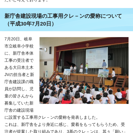
新庁舎建設現場の工事用クレ－ンの愛称について
（平成30年7月20日）
7月20日、岐阜
市立岐阜小学校
に、新庁舎本体
工事の受注者で
ある大日本土木
JVの担当者と新
庁舎建設課の職
員が訪問し、児
童の皆さんから
募集していた新
庁舎の建設現場
に設置する工事用クレ－ンの愛称を発表しました。
これは、新庁舎をより身近に感じ、愛着をもってもらうため、受
注者が提案した取り組みであり、3基のクレ－ンは、其々「願い」