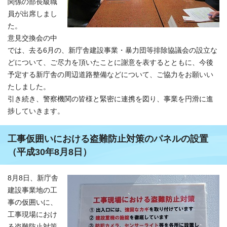
関係の部長級職
員が出席しまし
た。
意見交換会の中
では、去る6月の、新庁舎建設事業・暴力団等排除協議会の設立な
どについて、ご尽力を頂いたことに謝意を表するとともに、今後
予定する新庁舎の周辺道路整備などについて、ご協力をお願いい
たしました。
引き続き、警察機関の皆様と緊密に連携を図り、事業を円滑に進
捗していきます。
工事仮囲いにおける盗難防止対策のパネルの設置
（平成30年8月8日）
8月8日、新庁舎
建設事業地の工
事の仮囲いに、
工事現場におけ
る盗難防止対策