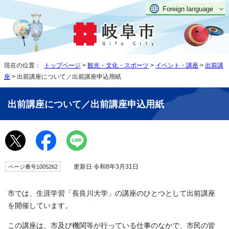
Foreign language
現在の位置：
トップページ
>
観光・文化・スポーツ
>
イベント・講座
>
出前講
座
> 出前講座について／出前講座申込用紙
出前講座について／出前講座申込用紙
更新日 令和8年3月31日
ページ番号1005262
市では、生涯学習「長良川大学」の講座のひとつとして出前講座
を開催しています。
この講座は、市及び機関等が行っている仕事のなかで、市民の皆