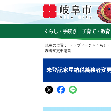
くらし・手続き
子育て・教育
現在の位置：
トップページ
>
くらし・
務者変更申請書
未登記家屋納税義務者変