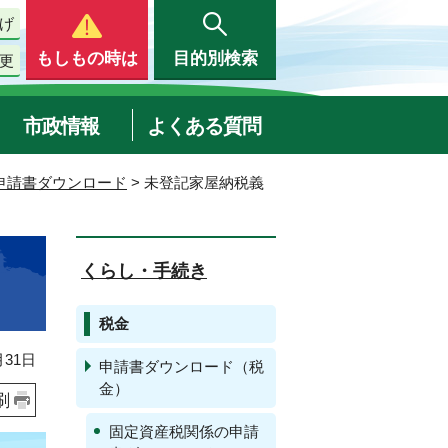
げ
もしもの時は
目的別検索
更
市政情報
よくある質問
申請書ダウンロード
> 未登記家屋納税義
くらし・手続き
税金
31日
申請書ダウンロード（税
金）
刷
固定資産税関係の申請