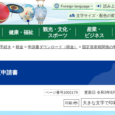
読み上
Foreign language
文字サイズ・配色の変
観光・文化・
産業・
健康・福祉
スポーツ
ビジネス
手続き
>
税金
>
申請書ダウンロード（税金）
>
固定資産税関係の
更申請書
更新日 令和3年8月
ページ番号1002179
大きな文字で印
印刷