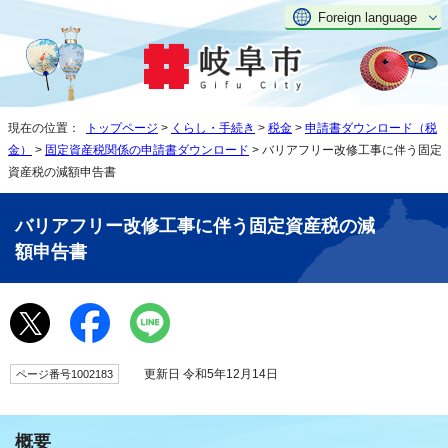
Foreign language
現在の位置：
トップページ
>
くらし・手続き
>
税金
>
申請書ダウンロード（税
金）
>
固定資産税関係の申請書ダウンロード
> バリアフリー改修工事に伴う固定
資産税の減額申告書
バリアフリー改修工事に伴う固定資産税の減
額申告書
更新日 令和5年12月14日
ページ番号1002183
概要