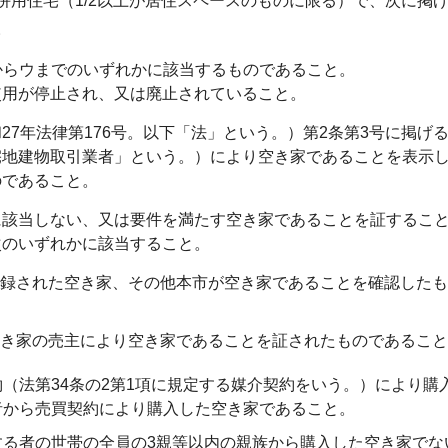
併用住宅（1/2以上が居住スペースのものに限る）で、次に掲
。
からウまでのいずれかに該当するものであること。
使用が停止され、又は廃止されていること。
27年法律第176号。以下「法」という。）第2条第3号に掲げ
宅地建物取引業者」という。）により空き家であることを表示
のであること。
に該当しない、又は要件を満たす空き家であることを証するこ
次のいずれかに該当すること。
録された空き家、その他本市が空き家であることを確認したも
き家の売主により空き家であることを証されたものであること
（法第34条の2第1項に規定する媒介契約をいう。）により購
者から売買契約により購入した空き家であること。
する者の世帯の全員の3親等以内の親族から購入した空き家でな