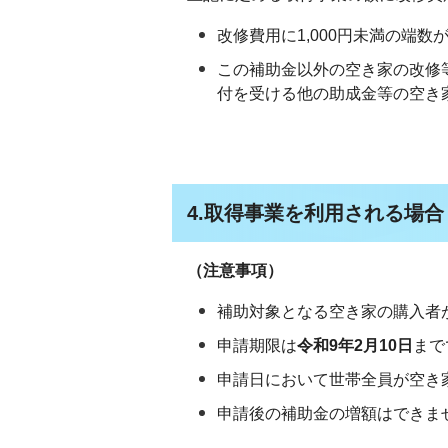
改修費用に1,000円未満の端
この補助金以外の空き家の改修
付を受ける他の助成金等の空き
4.取得事業を利用される場合
（注意事項）
補助対象となる空き家の購入者
申請期限は
令和9年2月10日
まで
申請日において世帯全員が空き
申請後の補助金の増額はできま