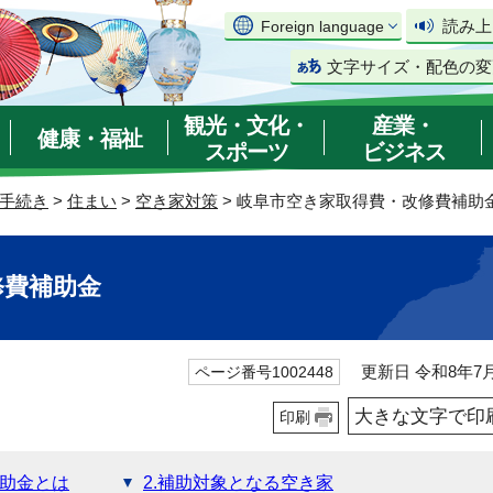
読み上
Foreign language
文字サイズ・配色の変
観光・文化・
産業・
健康・福祉
スポーツ
ビジネス
手続き
>
住まい
>
空き家対策
> 岐阜市空き家取得費・改修費補助
修費補助金
更新日 令和8年7月
ページ番号1002448
大きな文字で印
印刷
補助金とは
2.補助対象となる空き家