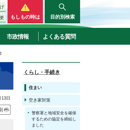
げ
もしもの時は
目的別検索
更
市政情報
よくある質問
金
くらし・手続き
住まい
13日
空き家対策
刷
警察署と地域安全を確保
するための協定を締結し
ました