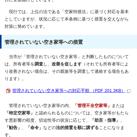
現行では、上位の法である「空家特措法」に基づく対応を基本
としていますが、状況に応じて本条例に基づく措置を交えながら
対策に努めています。
管理されていない空き家等への措置
当市が「管理されていない空き家等」と判断したものについて
は、所有者等を
調査
し、
改善を促します
（それでも所有者等によ
り改善されない場合は、その親族等を調査して連絡する場合もあ
ります）。
管理されていない空き家等への対応手順 （PDF 201.3KB）
管理されていない空き家等の内、
「管理不全空家等」
または
「特定空家等」
と認められるものについては、空き家等がもたら
す悪影響の程度、切迫性等の状況に応じて、
「助言・指導」
、
「勧告」
、
「命令」
などの
法的措置を順に講ずる
ことになりま
す。