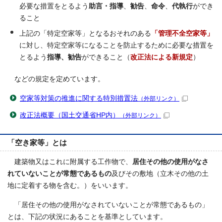
必要な措置をとるよう
助言・指導
、
勧告
、
命令
、
代執行
ができ
ること
上記の「特定空家等」となるおそれのある
「管理不全空家等」
に対し、特定空家等になることを防止するために必要な措置を
とるよう
指導、勧告
ができること（
改正法による新規定
）
などの規定を定めています。
空家等対策の推進に関する特別措置法
（外部リンク）
改正法概要（国土交通省HP内）
（外部リンク）
「空き家等」とは
建築物又はこれに附属する工作物で、
居住その他の使用がなさ
れていないことが常態であるもの
及びその敷地（立木その他の土
地に定着する物を含む。）をいいます。
「居住その他の使用がなされていないことが常態であるもの」
とは、下記の状況にあることを基準としています。