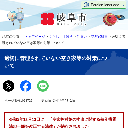
Foreign language
現在の位置：
トップページ
>
くらし・手続き
>
住まい
>
空き家対策
> 適切に管
理されていない空き家等の対策について
適切に管理されていない空き家等の対策につ
いて
更新日 令和7年4月1日
ページ番号1018722
令和5年12月13日に、「空家等対策の推進に関する特別措置
法の一部を改正する法律」が施行されました！