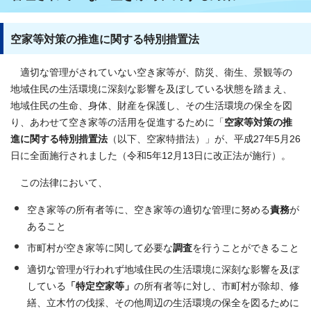
空家等対策の推進に関する特別措置法
適切な管理がされていない空き家等が、防災、衛生、景観等の
地域住民の生活環境に深刻な影響を及ぼしている状態を踏まえ、
地域住民の生命、身体、財産を保護し、その生活環境の保全を図
り、あわせて空き家等の活用を促進するために「
空家等対策の推
進に関する特別措置法
（以下、空家特措法）」が、平成27年5月26
日に全面施行されました（令和5年12月13日に改正法が施行）。
この法律において、
空き家等の所有者等に、空き家等の適切な管理に努める
責務
が
あること
市町村が空き家等に関して必要な
調査
を行うことができること
適切な管理が行われず地域住民の生活環境に深刻な影響を及ぼ
している
「特定空家等」
の所有者等に対し、市町村が除却、修
繕、立木竹の伐採、その他周辺の生活環境の保全を図るために