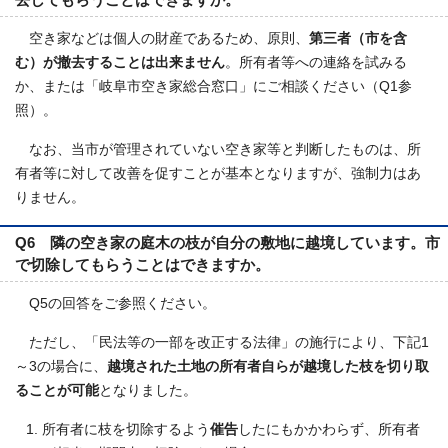
空き家などは個人の財産であるため、原則、
第三者（市を含
む）が撤去することは出来ません
。所有者等への連絡を試みる
か、または「岐阜市空き家総合窓口」にご相談ください（Q1参
照）。
なお、当市が管理されていない空き家等と判断したものは、所
有者等に対して改善を促すことが基本となりますが、強制力はあ
りません。
Q6 隣の空き家の庭木の枝が自分の敷地に越境しています。市
で切除してもらうことはできますか。
Q5の回答をご参照ください。
ただし、「民法等の一部を改正する法律」の施行により、下記1
～3の場合に、
越境された土地の所有者自らが越境した枝を切り取
ることが可能
となりました。
所有者に枝を切除するよう
催告
したにもかかわらず、所有者