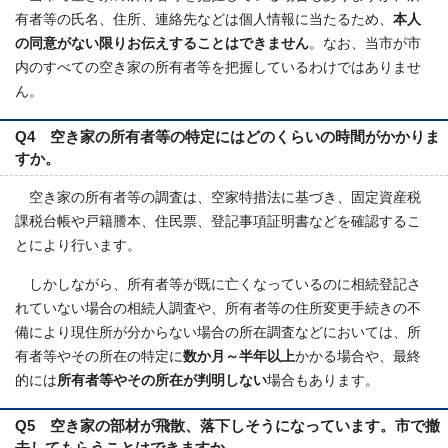
有者等の氏名、住所、連絡先などは個人情報に当たるため、
本人
の同意がない限りお伝えすることはできません
。なお、当市が市
内のすべての空き家の所有者等を把握しているわけではありませ
ん。
Q4 空き家の所有者等の特定にはどのくらいの時間がかかりま
すか。
空き家の所有者等の調査は、空家特措法に基づき、固定資産税
課税台帳や戸籍謄本、住民票、登記事項証明書などを確認するこ
とにより行います。
しかしながら、所有者等が既に亡くなっているのに相続登記さ
れていない場合の相続人調査や、所有者等の住所変更手続きの不
備により現住所が分からない場合の所在調査などにおいては、所
有者等やその所在の特定に
数か月～半年以上
かかる場合や、最終
的には
所有者等やその所在が判明しない
場合もあります。
Q5 空き家の部材が飛散、落下しそうになっています。市で撤
去してもらうことはできますか。