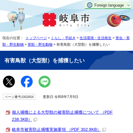
Foreign language
現在の位置：
トップページ
>
くらし・手続き
>
生活環境・生活衛生
>
害虫・害
獣・野生動物
>
害獣・野生動物
> 有害鳥獣（大型獣）を捕獲したい
有害鳥獣（大型獣）を捕獲したい
更新日 令和8年7月9日
ページ番号1002654
個人捕獲による大型獣の被害防止捕獲について （PDF
238.3KB）
岐阜市被害防止捕獲実施要領 （PDF 302.8KB）