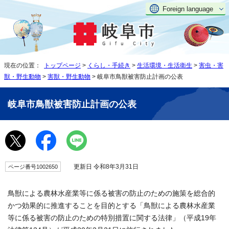
Foreign language
現在の位置：
トップページ
>
くらし・手続き
>
生活環境・生活衛生
>
害虫・害
獣・野生動物
>
害獣・野生動物
> 岐阜市鳥獣被害防止計画の公表
岐阜市鳥獣被害防止計画の公表
更新日 令和8年3月31日
ページ番号1002650
鳥獣による農林水産業等に係る被害の防止のための施策を総合的
かつ効果的に推進することを目的とする「鳥獣による農林水産業
等に係る被害の防止のための特別措置に関する法律」（平成19年