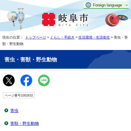
Foreign language
現在の位置：
トップページ
>
くらし・手続き
>
生活環境・生活衛生
> 害虫・害
獣・野生動物
害虫・害獣・野生動物
ページ番号1002632
害虫
害獣・野生動物