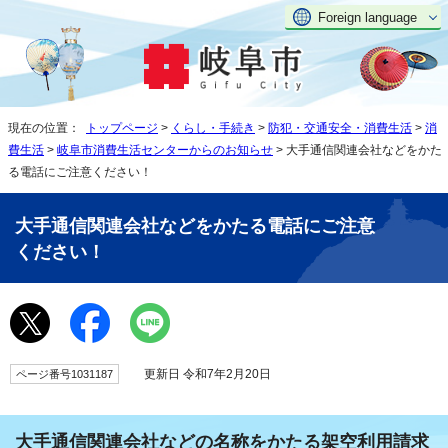
Foreign language
現在の位置：
トップページ
>
くらし・手続き
>
防犯・交通安全・消費生活
>
消
費生活
>
岐阜市消費生活センターからのお知らせ
> 大手通信関連会社などをかた
る電話にご注意ください！
大手通信関連会社などをかたる電話にご注意
ください！
更新日 令和7年2月20日
ページ番号1031187
大手通信関連会社などの名称をかたる架空利用請求