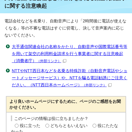
に関する注意喚起
電話会社などを名乗り、自動音声により「2時間後に電話が使えな
くなる」等の不審な電話はすぐに切電し、決して音声案内に応じ
ないでください。
大手通信関連会社の名称をかたり、自動音声や国際電話番号等
を用いて架空の利用料金請求を行う事業者に関する注意喚起
（消費者庁）
（外部リンク）
NTTやNTT西日本などを名乗る特殊詐欺（自動音声電話やショ
ートメッセージサービス）や、NTTを騙る電話勧誘にご注意く
ださい。（NTT西日本ホームページ）
（外部リンク）
より良いホームページにするために、ページのご感想をお聞
かせください。
このページの情報は役に立ちましたか？
役に立った
どちらともいえない
役にたたな
かった