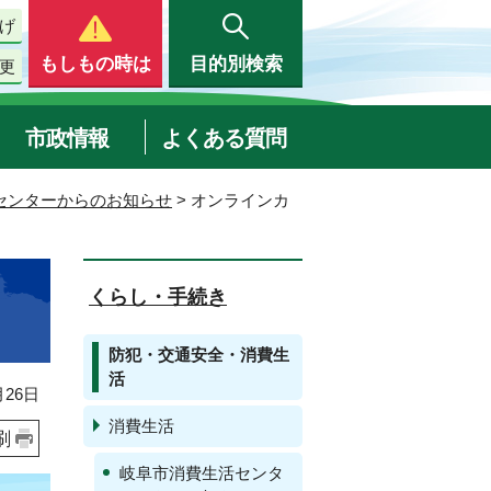
げ
もしもの時は
目的別検索
更
市政情報
よくある質問
センターからのお知らせ
> オンラインカ
くらし・手続き
防犯・交通安全・消費生
活
26日
消費生活
刷
岐阜市消費生活センタ