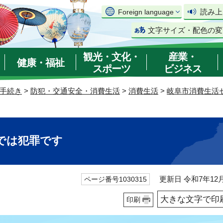
読み上
Foreign language
文字サイズ・配色の変
観光・文化・
産業・
健康・福祉
スポーツ
ビジネス
手続き
>
防犯・交通安全・消費生活
>
消費生活
>
岐阜市消費生活
では犯罪です
更新日 令和7年12月
ページ番号1030315
大きな文字で印
印刷