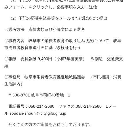
（1）下記の「岐阜市消費者教育推進地域協議会委員の公募申込
みフォーム」をクリックし、必要事項を入力・送信
（2）下記の応募申込書等をメールまたは郵送にて提出
〇選考方法 応募書類及び小論文による選考
〇職務内容 岐阜市の消費者教育の取り組み状況について、岐阜
市消費者教育推進計画に基づき検証を行う
〇報酬 委員報酬 9,400円（令和7年度実績） ※別途 交通費支
給
〇事務局 岐阜市消費者教育推進地域協議会 （市民相談・消費
生活課内）
〒500-8701 岐阜市司町40番地ー1
電話番号：058-214-2680 ファクス:058-214-2580 Eメー
ル:soudan-shouhi@city.gifu.gifu.jp
たくさんの方のご応募をお待ちしております。