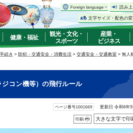
読み上
Foreign language
文字サイズ・配色の変
観光・文化・
産業・
健康・福祉
スポーツ
ビジネス
手続き
>
防犯・交通安全・消費生活
>
交通安全・交通教室
> 無
ラジコン機等）の飛行ルール
更新日 令和6年9
ページ番号1001669
大きな文字で印
印刷