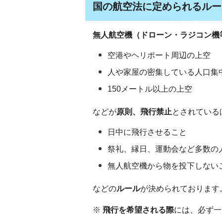
国の航空法に定められるルー
無人航空機（ドローン・ラジコン機
空港やヘリポート周辺の上空
人や家屋の密集している人口集
150メートル以上の上空
などが
原則、飛行禁止
とされている
日中に飛行させること
祭礼、縁日、運動会など多数の
無人航空機から物を投下しない
などの
ルール
が決められております
※
飛行を希望される際
には、必ず一