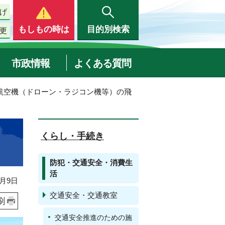
げ
もしもの時は
目的別検索
更
市政情報
よくある質問
人航空機（ドローン・ラジコン機等）の飛
くらし・手続き
防犯・交通安全・消費生
活
月9日
交通安全・交通教室
刷
交通安全推進のための施