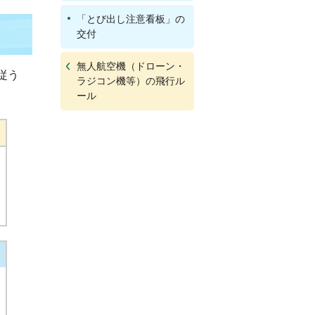
「とび出し注意看板」の
交付
無人航空機（ドローン・
従う
ラジコン機等）の飛行ル
ール