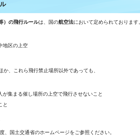
ル
等）の飛行ルール
は、国の
航空法
において定められております
中地区の上空
ほか、これら飛行禁止場所以外であっても、
人が集まる催し場所の上空で飛行させないこと
こと
。
度、国土交通省のホームページをご参照ください。