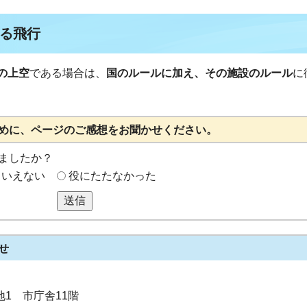
る飛行
の上空
である場合は、
国のルールに加え、その施設のルール
に
めに、ページのご感想をお聞かせください。
ましたか？
もいえない
役にたたなかった
送信
せ
番地1 市庁舎11階